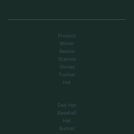
Product
Winter
Beanie
Scarves
Gloves
Trucker
Hat
Dad Hat
Baseball
Hat
Bucket