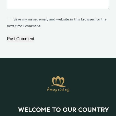
Save my name, email, and website in this browser for the
next time I comment.
Post Comment
WELCOME TO OUR COUNTRY