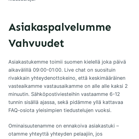
Asiakaspalvelumme
Vahvuudet
Asiakastukemme toimii suomen kielellä joka päivä
aikavälillä 09:00-01:00. Live chat on suosituin
rivakkain yhteydenottokeino, että keskimääräinen
vasteaikamme vastausaikamme on alle alle kaksi 2
minuutin. Sähköpostiviesteihin vastaamme 6-12
tunnin sisällä ajassa, sekä pidämme yllä kattavaa
FAQ-osiota yleisimpien tiedustelujen vuoksi.
Ominaisuutenamme on ennakoiva asiakastuki –
otamme yhteyttä yhteyden pelaajiin, jos