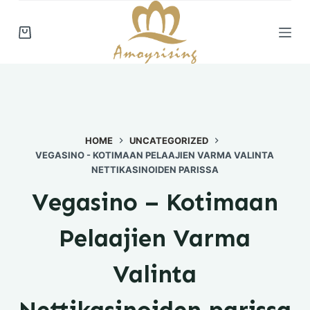
S
k
i
p
t
o
c
HOME
UNCATEGORIZED
o
VEGASINO - KOTIMAAN PELAAJIEN VARMA VALINTA
n
NETTIKASINOIDEN PARISSA
t
Vegasino – Kotimaan
e
n
Pelaajien Varma
t
Valinta
Nettikasinoiden parissa