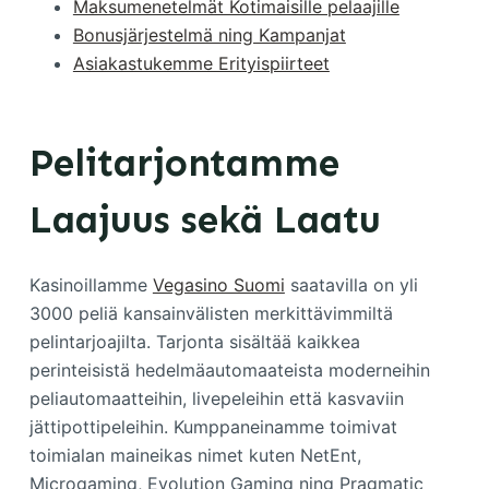
Maksumenetelmät Kotimaisille pelaajille
Bonusjärjestelmä ning Kampanjat
Asiakastukemme Erityispiirteet
Pelitarjontamme
Laajuus sekä Laatu
Kasinoillamme
Vegasino Suomi
saatavilla on yli
3000 peliä kansainvälisten merkittävimmiltä
pelintarjoajilta. Tarjonta sisältää kaikkea
perinteisistä hedelmäautomaateista moderneihin
peliautomaatteihin, livepeleihin että kasvaviin
jättipottipeleihin. Kumppaneinamme toimivat
toimialan maineikas nimet kuten NetEnt,
Microgaming, Evolution Gaming ning Pragmatic