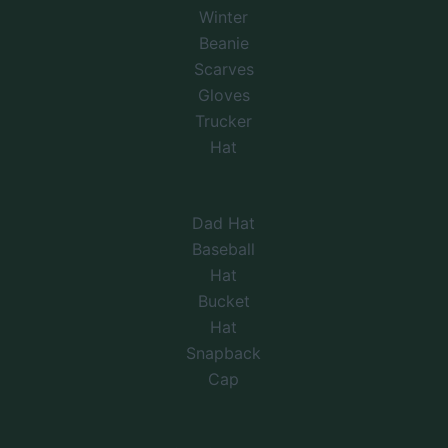
Winter
Beanie
Scarves
Gloves
Trucker
Hat
Dad Hat
Baseball
Hat
Bucket
Hat
Snapback
Cap