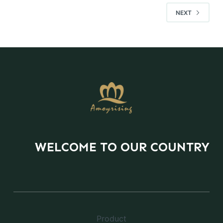
NEXT
WELCOME TO OUR COUNTRY
Product