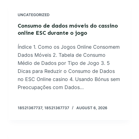
UNCATEGORIZED
Consumo de dados móveis do cassino
online ESC durante o jogo
Índice 1. Como os Jogos Online Consomem
Dados Móveis 2. Tabela de Consumo
Médio de Dados por Tipo de Jogo 3. 5
Dicas para Reduzir o Consumo de Dados
no ESC Online casino 4. Usando Bónus sem
Preocupações com Dados…
18521367737, 18521367737
AUGUST 6, 2026