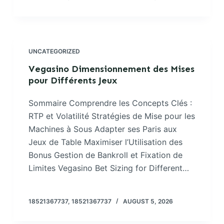
UNCATEGORIZED
Vegasino Dimensionnement des Mises
pour Différents Jeux
Sommaire Comprendre les Concepts Clés :
RTP et Volatilité Stratégies de Mise pour les
Machines à Sous Adapter ses Paris aux
Jeux de Table Maximiser l’Utilisation des
Bonus Gestion de Bankroll et Fixation de
Limites Vegasino Bet Sizing for Different…
18521367737, 18521367737
AUGUST 5, 2026