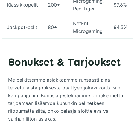
Microgaming,
Klassikkopelit
200+
97.8%
Red Tiger
NetEnt,
Jackpot-pelit
80+
94.5%
Microgaming
Bonukset & Tarjoukset
Me palkitsemme asiakkaamme runsaasti aina
tervetuliaistarjouksesta päättyen jokaviikoittaisiin
kampanjoihin. Bonusjärjestelmämme on rakennettu
tarjoamaan lisäarvoa kuhunkin pelihetkeen
riippumatta siitä, onko pelaaja aloitteleva vai
vanhan liiton asiakas.