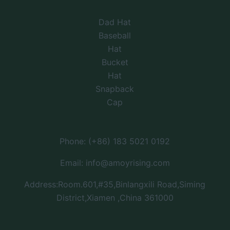
Dad Hat
Baseball
Hat
Bucket
Hat
Snapback
Cap
Phone: (+86) 183 5021 0192
Email: info@amoyrising.com
Address:Room.601,#35,Binlangxili Road,Siming
District,Xiamen ,China 361000