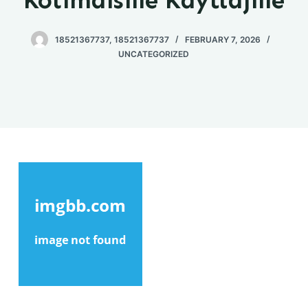
18521367737, 18521367737
FEBRUARY 7, 2026
UNCATEGORIZED