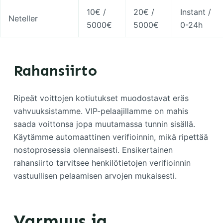
10€ /
20€ /
Instant /
Neteller
5000€
5000€
0-24h
Rahansiirto
Ripeät voittojen kotiutukset muodostavat eräs
vahvuuksistamme. VIP-pelaajillamme on mahis
saada voittonsa jopa muutamassa tunnin sisällä.
Käytämme automaattinen verifioinnin, mikä ripettää
nostoprosessia olennaisesti. Ensikertainen
rahansiirto tarvitsee henkilötietojen verifioinnin
vastuullisen pelaamisen arvojen mukaisesti.
Varmuus ja