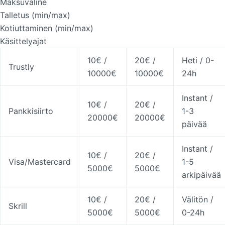
Maksuväline
Talletus (min/max)
Kotiuttaminen (min/max)
Käsittelyajat
10€ /
20€ /
Heti / 0-
Trustly
10000€
10000€
24h
Instant /
10€ /
20€ /
Pankkisiirto
1-3
20000€
20000€
päivää
Instant /
10€ /
20€ /
Visa/Mastercard
1-5
5000€
5000€
arkipäivää
10€ /
20€ /
Välitön /
Skrill
5000€
5000€
0-24h