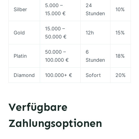
5.000 –
24
Silber
10%
15.000 €
Stunden
15.000 –
Gold
12h
15%
50.000 €
50.000 –
6
Platin
18%
100.000 €
Stunden
Diamond
100.000+ €
Sofort
20%
Verfügbare
Zahlungsoptionen