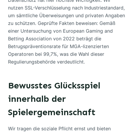
nutzen SSL-Verschlüsselung nach Industriestandard,
um sämtliche Überweisungen und privaten Angaben
zu schützen. Geprüfte Fakten beweisen: Gemäß
einer Untersuchung von European Gaming and
Betting Association von 2022 beträgt die
Betrugspräventionsrate für MGA-lizenzierten
Operatoren bei 99,7%, was die Wahl dieser
Regulierungsbehörde verdeutlicht.
Bewusstes Glücksspiel
innerhalb der
Spielergemeinschaft
Wir tragen die soziale Pflicht ernst und bieten