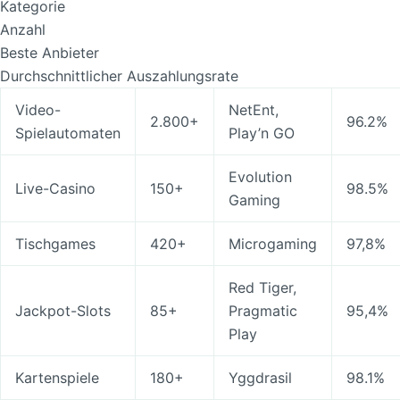
Kategorie
Anzahl
Beste Anbieter
Durchschnittlicher Auszahlungsrate
Video-
NetEnt,
2.800+
96.2%
Spielautomaten
Play’n GO
Evolution
Live-Casino
150+
98.5%
Gaming
Tischgames
420+
Microgaming
97,8%
Red Tiger,
Jackpot-Slots
85+
Pragmatic
95,4%
Play
Kartenspiele
180+
Yggdrasil
98.1%