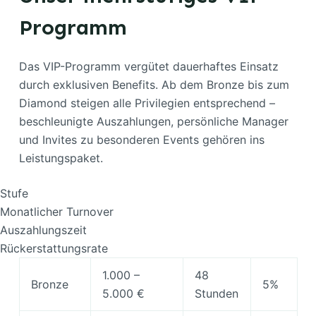
Programm
Das VIP-Programm vergütet dauerhaftes Einsatz
durch exklusiven Benefits. Ab dem Bronze bis zum
Diamond steigen alle Privilegien entsprechend –
beschleunigte Auszahlungen, persönliche Manager
und Invites zu besonderen Events gehören ins
Leistungspaket.
Stufe
Monatlicher Turnover
Auszahlungszeit
Rückerstattungsrate
1.000 –
48
Bronze
5%
5.000 €
Stunden