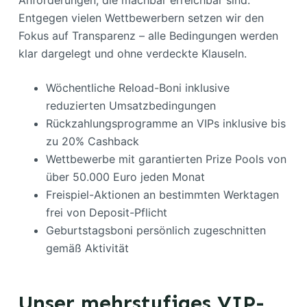
Entgegen vielen Wettbewerbern setzen wir den
Fokus auf Transparenz – alle Bedingungen werden
klar dargelegt und ohne verdeckte Klauseln.
Wöchentliche Reload-Boni inklusive
reduzierten Umsatzbedingungen
Rückzahlungsprogramme an VIPs inklusive bis
zu 20% Cashback
Wettbewerbe mit garantierten Prize Pools von
über 50.000 Euro jeden Monat
Freispiel-Aktionen an bestimmten Werktagen
frei von Deposit-Pflicht
Geburtstagsboni persönlich zugeschnitten
gemäß Aktivität
Unser mehrstufiges VIP-