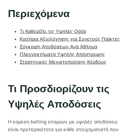
Περιεχόμενα
Τι Καθορίζει τις Υψηλές Odds
Κριτήρια Αξιολόγησης για Συνετούς Παίκτες
Σύγκριση Αποδόσεων Ανά Άθλημα
Πλεονεκτήματα Υψηλής Απόστροφης
Στρατηγικές Μεγιστοποίησης Κέρδους
Τι Προσδιορίζουν τις
Υψηλές Αποδόσεις
Η εύρεση betting εταιριών με υψηλές αποδόσεις
είναι προτεραιότητα για κάθε στοιχηματιστή που