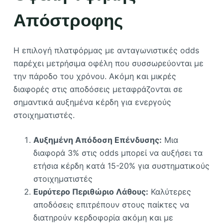
Απόστροφης
Η επιλογή πλατφόρμας με ανταγωνιστικές odds
παρέχει μετρήσιμα οφέλη που συσσωρεύονται με
την πάροδο του χρόνου. Ακόμη και μικρές
διαφορές στις αποδόσεις μεταφράζονται σε
σημαντικά αυξημένα κέρδη για ενεργούς
στοιχηματιστές.
Αυξημένη Απόδοση Επένδυσης:
Μια
διαφορά 3% στις odds μπορεί να αυξήσει τα
ετήσια κέρδη κατά 15-20% για συστηματικούς
στοιχηματιστές
Ευρύτερο Περιθώριο Λάθους:
Καλύτερες
αποδόσεις επιτρέπουν στους παίκτες να
διατηρούν κερδοφορία ακόμη και με