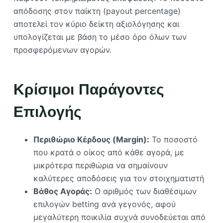
απόδοσης στον παίκτη (payout percentage)
αποτελεί τον κύριο δείκτη αξιολόγησης και
υπολογίζεται με βάση το μέσο όρο όλων των
προσφερόμενων αγορών.
Κρίσιμοι Παράγοντες
Επιλογής
Περιθώριο Κέρδους (Margin):
Το ποσοστό
που κρατά ο οίκος από κάθε αγορά, με
μικρότερα περιθώρια να σημαίνουν
καλύτερες αποδόσεις για τον στοιχηματιστή
Βάθος Αγοράς:
Ο αριθμός των διαθέσιμων
επιλογών betting ανά γεγονός, αφού
μεγαλύτερη ποικιλία συχνά συνοδεύεται από