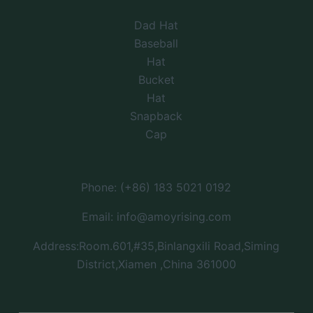
Dad Hat
Baseball
Hat
Bucket
Hat
Snapback
Cap
Phone: (+86) 183 5021 0192
Email: info@amoyrising.com
Address:Room.601,#35,Binlangxili Road,Siming
District,Xiamen ,China 361000