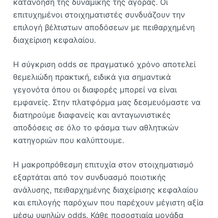
κατανόηση της δυναμικής της αγοράς. Οι
επιτυχημένοι στοιχηματιστές συνδυάζουν την
επιλογή βέλτιστων αποδόσεων με πειθαρχημένη
διαχείριση κεφαλαίου.
Η σύγκριση odds σε πραγματικό χρόνο αποτελεί
θεμελιώδη πρακτική, ειδικά για σημαντικά
γεγονότα όπου οι διαφορές μπορεί να είναι
εμφανείς. Στην πλατφόρμα μας δεσμευόμαστε να
διατηρούμε διαφανείς και ανταγωνιστικές
αποδόσεις σε όλο το φάσμα των αθλητικών
κατηγοριών που καλύπτουμε.
Η μακροπρόθεσμη επιτυχία στον στοιχηματισμό
εξαρτάται από τον συνδυασμό ποιοτικής
ανάλυσης, πειθαρχημένης διαχείρισης κεφαλαίου
και επιλογής παρόχων που παρέχουν μέγιστη αξία
μέσω υψηλών odds. Κάθε ποσοστιαία μονάδα