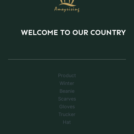
WELCOME TO OUR COUNTRY
Product
Winter
Beanie
Scarves
Gloves
Trucker
Hat