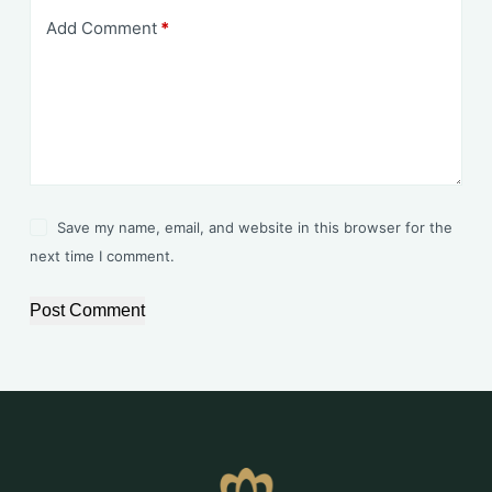
Add Comment
*
Save my name, email, and website in this browser for the
next time I comment.
Post Comment