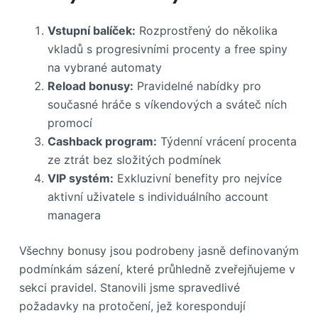
Vstupní balíček:
Rozprostřený do několika
vkladů s progresivními procenty a free spiny
na vybrané automaty
Reload bonusy:
Pravidelné nabídky pro
současné hráče s víkendových a sváteč ních
promocí
Cashback program:
Týdenní vrácení procenta
ze ztrát bez složitých podmínek
VIP systém:
Exkluzivní benefity pro nejvíce
aktivní uživatele s individuálního account
managera
Všechny bonusy jsou podrobeny jasně definovaným
podmínkám sázení, které průhledně zveřejňujeme v
sekci pravidel. Stanovili jsme spravedlivé
požadavky na protočení, jež korespondují