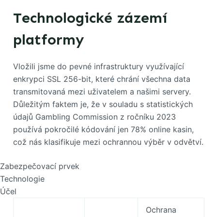
Technologické zázemí
platformy
Vložili jsme do pevné infrastruktury využívající
enkrypci SSL 256-bit, které chrání všechna data
transmitovaná mezi uživatelem a našimi servery.
Důležitým faktem je, že v souladu s statistických
údajů Gambling Commission z ročníku 2023
používá pokročilé kódování jen 78% online kasin,
což nás klasifikuje mezi ochrannou výběr v odvětví.
Zabezpečovací prvek
Technologie
Účel
Ochrana