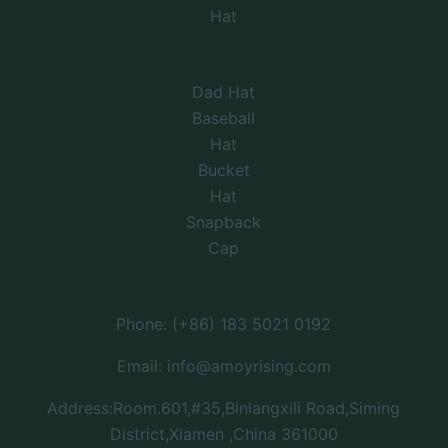
Hat
Dad Hat
Baseball
Hat
Bucket
Hat
Snapback
Cap
Phone: (+86) 183 5021 0192
Email: info@amoyrising.com
Address:Room.601,#35,Binlangxili Road,Siming
District,Xiamen ,China 361000