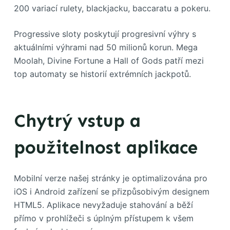
200 variací rulety, blackjacku, baccaratu a pokeru.
Progressive sloty poskytují progresivní výhry s
aktuálními výhrami nad 50 milionů korun. Mega
Moolah, Divine Fortune a Hall of Gods patří mezi
top automaty se historií extrémních jackpotů.
Chytrý vstup a
použitelnost aplikace
Mobilní verze našej stránky je optimalizována pro
iOS i Android zařízení se přizpůsobivým designem
HTML5. Aplikace nevyžaduje stahování a běží
přímo v prohlížeči s úplným přístupem k všem