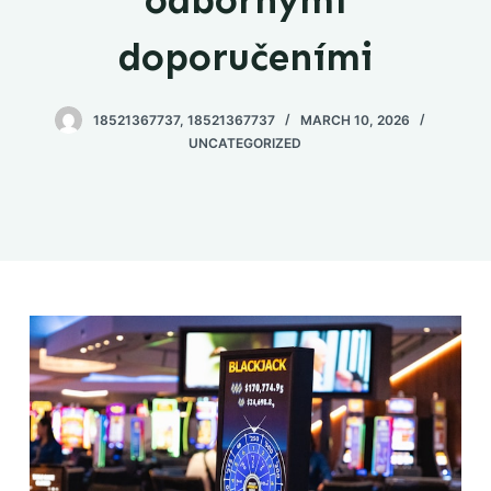
doporučeními
18521367737, 18521367737
MARCH 10, 2026
UNCATEGORIZED