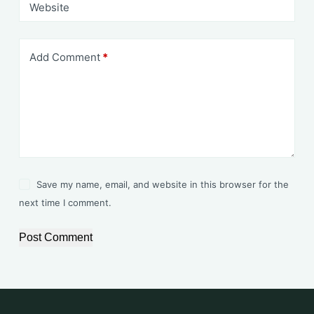
Website
Add Comment
*
Save my name, email, and website in this browser for the
next time I comment.
Post Comment