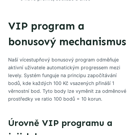
VIP program a
bonusový mechanismus
Naší vícestupňový bonusový program odměňuje
aktivní uživatele automatickým progressem mezi
levely. Systém funguje na principu započítávání
bodů, kde každých 100 Kč vsazených přináší 1
věrnostní bod. Tyto body lze vyměnit za odměnové
prostředky ve ratio 100 bodů = 10 korun.
Úrovně VIP programu a