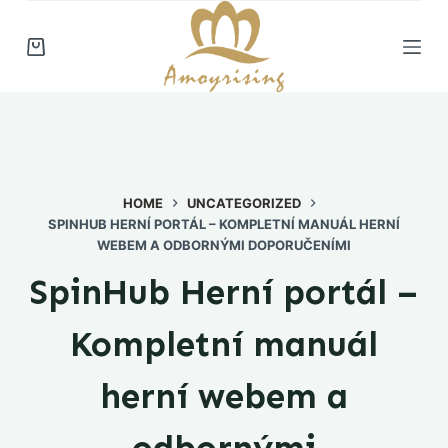
S
k
i
p
t
o
c
HOME
UNCATEGORIZED
o
SPINHUB HERNÍ PORTÁL – KOMPLETNÍ MANUÁL HERNÍ
n
WEBEM A ODBORNÝMI DOPORUČENÍMI
t
SpinHub Herní portál –
e
n
Kompletní manuál
t
herní webem a
odbornými