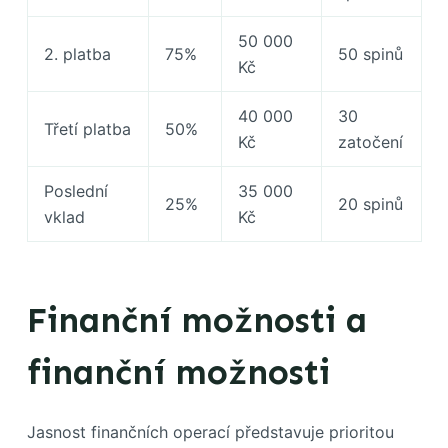
50 000
2. platba
75%
50 spinů
Kč
40 000
30
Třetí platba
50%
Kč
zatočení
Poslední
35 000
25%
20 spinů
vklad
Kč
Finanční možnosti a
finanční možnosti
Jasnost finančních operací představuje prioritou