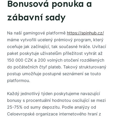
Bonusová ponuka a
zábavní sady
Na naší gamingové platformě
https://spinhub.cz/
máme vytvořili ucelený prémiový program, který
oceňuje jak začínající, tak současné hráče. Uvítací
paket poskytuje uživatelům příležitost vyhrát až
150 000 CZK a 200 volných otočení rozdělených
do počátečních čtyř plateb. Takový strukturovaný
postup umožňuje postupné seznámení se touto
platformou.
Každý jednotlivý týden poskytujeme navazující
bonusy s procentuální hodnotou oscilující se mezi
25-75% od sumy depozitu. Podle analýzy od
Celoevropské organizace internetového hraní z