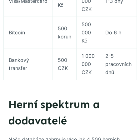
Visa/Mastercard
000
1-3 dny
Kč
CZK
500
500
Bitcoin
000
Do 6 h
korun
Kč
1 000
2-5
Bankový
500
000
pracovních
transfer
CZK
CZK
dnů
Herní spektrum a
dodavatelé
Naše databáze zahrnuje více jak 4 500 herních