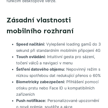
funkcím desktopové verze.
Zásadní vlastnosti
mobilního rozhraní
Speed načítání:
Vylepšené loading gamů do 3
sekund při standardním mobilním připojení 4G
Touch ovládání:
Intuitivní gesta pro sázení,
točení válců a navigaci v menu
Šetření datového objemu:
Nepovinný režim s
nízkou spotřebou dat redukující přenos o 60%
Biometricky zabezpečení:
Přihlášení pomocí
otisku prstu nebo Face ID u kompatibilních
zařízeních
Push notifikace:
Personalizované upozornění
o nové prémie, soutěže a akce