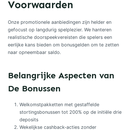
Voorwaarden
Onze promotionele aanbiedingen zijn helder en
gefocust op langdurig spelplezier. We hanteren
realistische doorspeekvereisten die spelers een
eerlijke kans bieden om bonusgelden om te zetten
naar opneembaar saldo.
Belangrijke Aspecten van
De Bonussen
Welkomstpakketten met gestaffelde
stortingsbonussen tot 200% op de initiële drie
deposits
Wekelijkse cashback-acties zonder