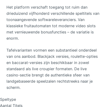
Het platform verschaft toegang tot ruim dan
drieduizend vijfhonderd verschillende speltitels van
toonaangevende softwareleveranciers. Van
klassieke fruitautomaten tot moderne video slots
met vernieuwende bonusfuncties – de variatie is
enorm.
Tafelvarianten vormen een substantieel onderdeel
van ons aanbod. Blackjack versies, roulette-opties
en baccarat-versies zijn beschikbaar in zowel
standaard als live croupier formaten. De live
casino-sectie brengt de authentieke sfeer van
landgebaseerde speelzalen rechtstreeks naar je
scherm.
Speltype
Aantal Titels