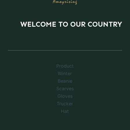
WELCOME TO OUR COUNTRY
Product
Winter
Beanie
Scarves
Gloves
Trucker
Hat