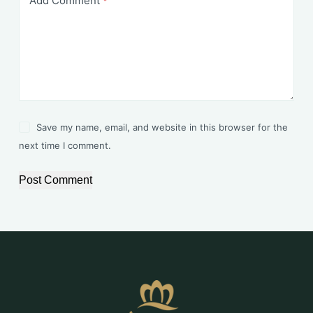
Add Comment
*
Save my name, email, and website in this browser for the
next time I comment.
Post Comment