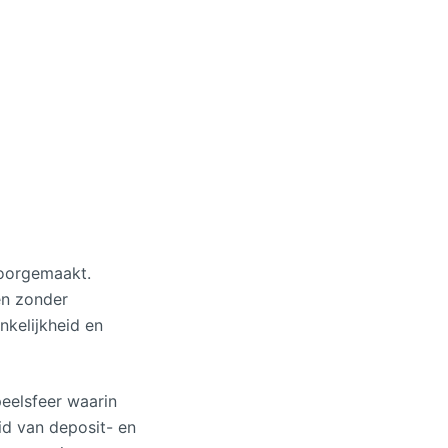
doorgemaakt.
en zonder
nkelijkheid en
peelsfeer waarin
id van deposit- en