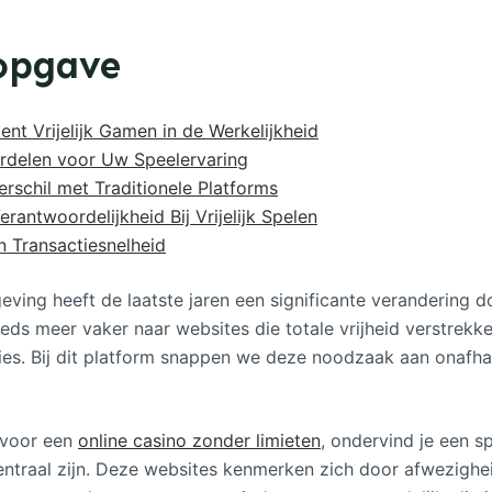
opgave
nt Vrijelijk Gamen in de Werkelijkheid
ordelen voor Uw Speelervaring
erschil met Traditionele Platforms
erantwoordelijkheid Bij Vrijelijk Spelen
n Transactiesnelheid
eving heeft de laatste jaren een significante verandering 
ds meer vaker naar websites die totale vrijheid verstrekk
ies. Bij dit platform snappen we deze noodzaak aan onafha
 voor een
online casino zonder limieten
, ondervind je een s
entraal zijn. Deze websites kenmerken zich door afwezighe