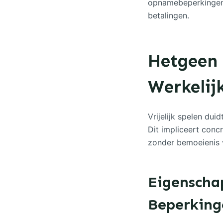
opnamebeperkingen,
betalingen.
Hetgeen 
Werkelij
Vrijelijk spelen du
Dit impliceert conc
zonder bemoeienis va
Eigenscha
Beperking