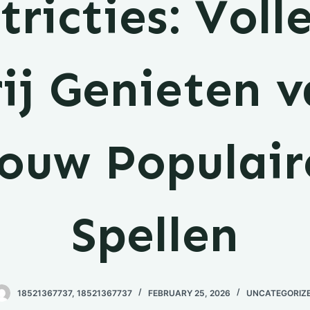
tricties: Voll
ij Genieten 
Jouw Populair
Spellen
18521367737, 18521367737
FEBRUARY 25, 2026
UNCATEGORIZ