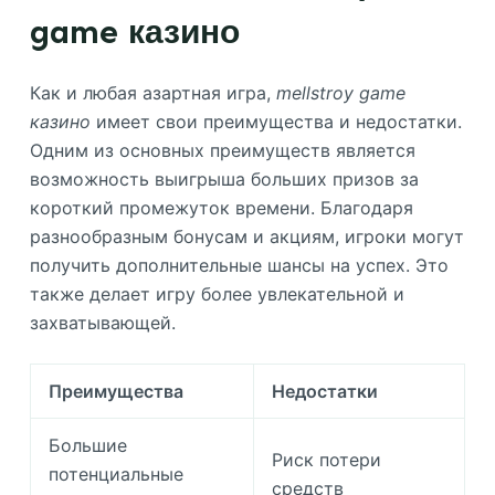
game казино
Как и любая азартная игра,
mellstroy game
казино
имеет свои преимущества и недостатки.
Одним из основных преимуществ является
возможность выигрыша больших призов за
короткий промежуток времени. Благодаря
разнообразным бонусам и акциям, игроки могут
получить дополнительные шансы на успех. Это
также делает игру более увлекательной и
захватывающей.
Преимущества
Недостатки
Большие
Риск потери
потенциальные
средств