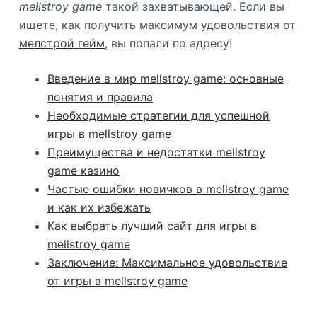
mellstroy game
такой захватывающей. Если вы
ищете, как получить максимум удовольствия от
мелстрой гейм
, вы попали по адресу!
Введение в мир mellstroy game: основные
понятия и правила
Необходимые стратегии для успешной
игры в mellstroy game
Преимущества и недостатки mellstroy
game казино
Частые ошибки новичков в mellstroy game
и как их избежать
Как выбрать лучший сайт для игры в
mellstroy game
Заключение: Максимальное удовольствие
от игры в mellstroy game