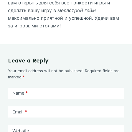
вам открыть для себя все тонкости игры и
сделать вашу игру в
меллстрой гейм
максимально приятной и успешной. Удачи вам
за игровыми столами!
Leave a Reply
Your email address will not be published.
Required fields are
marked
*
Name
*
Email
*
Website