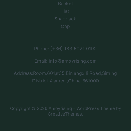
Bucket
Hat
Snapback
Cap
Phone: (+86) 183 5021 0192
Email: info@amoyrising.com
Address:Room.601,#35,Binlangxili Road,Siming
District,Xiamen ,China 361000
Copyright © 2026 Amoyrising - WordPress Theme by
CreativeThemes
.