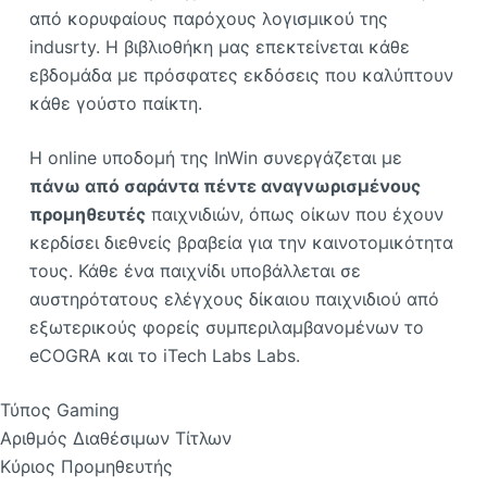
από κορυφαίους παρόχους λογισμικού της
indusrty. Η βιβλιοθήκη μας επεκτείνεται κάθε
εβδομάδα με πρόσφατες εκδόσεις που καλύπτουν
κάθε γούστο παίκτη.
Η online υποδομή της InWin συνεργάζεται με
πάνω από σαράντα πέντε αναγνωρισμένους
προμηθευτές
παιχνιδιών, όπως οίκων που έχουν
κερδίσει διεθνείς βραβεία για την καινοτομικότητα
τους. Κάθε ένα παιχνίδι υποβάλλεται σε
αυστηρότατους ελέγχους δίκαιου παιχνιδιού από
εξωτερικούς φορείς συμπεριλαμβανομένων το
eCOGRA και το iTech Labs Labs.
Τύπος Gaming
Αριθμός Διαθέσιμων Τίτλων
Κύριος Προμηθευτής