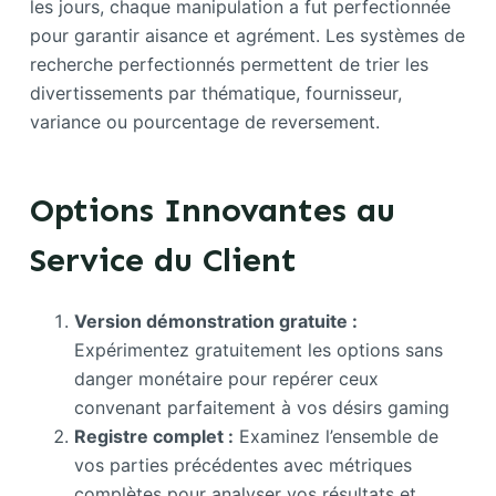
les jours, chaque manipulation a fut perfectionnée
pour garantir aisance et agrément. Les systèmes de
recherche perfectionnés permettent de trier les
divertissements par thématique, fournisseur,
variance ou pourcentage de reversement.
Options Innovantes au
Service du Client
Version démonstration gratuite :
Expérimentez gratuitement les options sans
danger monétaire pour repérer ceux
convenant parfaitement à vos désirs gaming
Registre complet :
Examinez l’ensemble de
vos parties précédentes avec métriques
complètes pour analyser vos résultats et