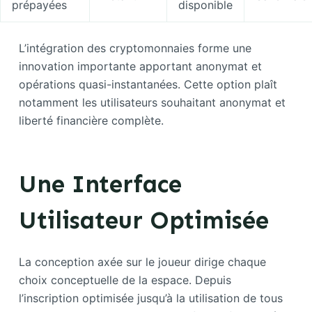
prépayées
disponible
L’intégration des cryptomonnaies forme une
innovation importante apportant anonymat et
opérations quasi-instantanées. Cette option plaît
notamment les utilisateurs souhaitant anonymat et
liberté financière complète.
Une Interface
Utilisateur Optimisée
La conception axée sur le joueur dirige chaque
choix conceptuelle de la espace. Depuis
l’inscription optimisée jusqu’à la utilisation de tous