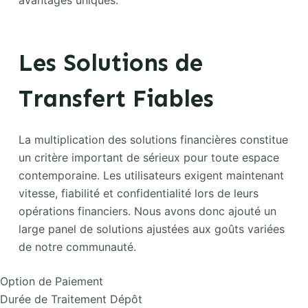
Les Solutions de
Transfert Fiables
La multiplication des solutions financières constitue
un critère important de sérieux pour toute espace
contemporaine. Les utilisateurs exigent maintenant
vitesse, fiabilité et confidentialité lors de leurs
opérations financiers. Nous avons donc ajouté un
large panel de solutions ajustées aux goûts variées
de notre communauté.
Option de Paiement
Durée de Traitement Dépôt