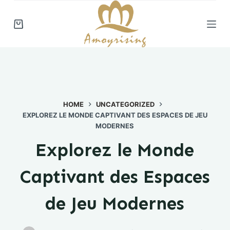
S
k
i
p
t
o
c
HOME
UNCATEGORIZED
o
EXPLOREZ LE MONDE CAPTIVANT DES ESPACES DE JEU
n
MODERNES
t
Explorez le Monde
e
n
Captivant des Espaces
t
de Jeu Modernes