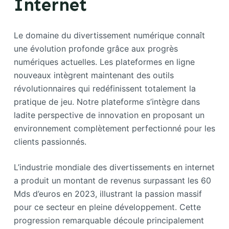
Internet
Le domaine du divertissement numérique connaît
une évolution profonde grâce aux progrès
numériques actuelles. Les plateformes en ligne
nouveaux intègrent maintenant des outils
révolutionnaires qui redéfinissent totalement la
pratique de jeu. Notre plateforme s’intègre dans
ladite perspective de innovation en proposant un
environnement complètement perfectionné pour les
clients passionnés.
L’industrie mondiale des divertissements en internet
a produit un montant de revenus surpassant les 60
Mds d’euros en 2023, illustrant la passion massif
pour ce secteur en pleine développement. Cette
progression remarquable découle principalement