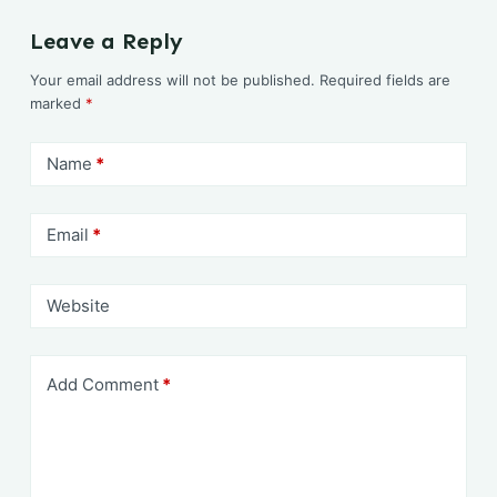
Leave a Reply
Your email address will not be published.
Required fields are
marked
*
Name
*
Email
*
Website
Add Comment
*