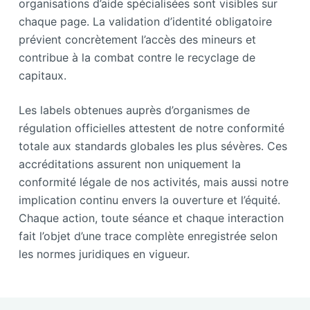
organisations d’aide spécialisées sont visibles sur
chaque page. La validation d’identité obligatoire
prévient concrètement l’accès des mineurs et
contribue à la combat contre le recyclage de
capitaux.
Les labels obtenues auprès d’organismes de
régulation officielles attestent de notre conformité
totale aux standards globales les plus sévères. Ces
accréditations assurent non uniquement la
conformité légale de nos activités, mais aussi notre
implication continu envers la ouverture et l’équité.
Chaque action, toute séance et chaque interaction
fait l’objet d’une trace complète enregistrée selon
les normes juridiques en vigueur.