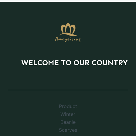
WELCOME TO OUR COUNTRY
Product
Winter
Beanie
Scarves