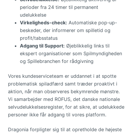
perioder fra 24 timer til permanent
udelukkelse
Virkeligheds-check:
Automatiske pop-up-
beskeder, der informerer om spilletid og
profit/tabsstatus
Adgang til Support:
Øjeblikkelig links til
ekspert organisationer som Spilmyndigheden
og Spillebranchen for rådgivning
Vores kundeserviceteam er uddannet i at spotte
problematisk spiladfærd samt træder proaktivt i
aktion, når man observeres bekymrende mønstre.
Vi samarbejder med ROFUS, det danske nationale
selvudelukkelsesregister, for at sikre, at udelukkede
personer ikke får adgang til vores platform.
Dragonia forpligter sig til at opretholde de højeste