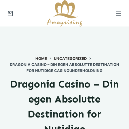
S
k
i
p
t
o
c
HOME
UNCATEGORIZED
o
DRAGONIA CASINO – DIN EGEN ABSOLUTTE DESTINATION
n
FOR NUTIDIGE CASINOUNDERHOLDNING
t
Dragonia Casino – Din
e
n
egen Absolutte
t
Destination for
Nutidige