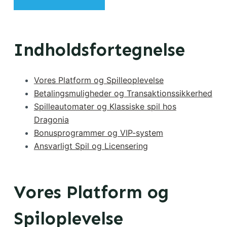
Indholdsfortegnelse
Vores Platform og Spilleoplevelse
Betalingsmuligheder og Transaktionssikkerhed
Spilleautomater og Klassiske spil hos
Dragonia
Bonusprogrammer og VIP-system
Ansvarligt Spil og Licensering
Vores Platform og
Spiloplevelse