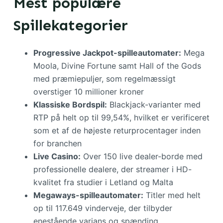
Mest populære
Spillekategorier
Progressive Jackpot-spilleautomater:
Mega
Moola, Divine Fortune samt Hall of the Gods
med præmiepuljer, som regelmæssigt
overstiger 10 millioner kroner
Klassiske Bordspil:
Blackjack-varianter med
RTP på helt op til 99,54%, hvilket er verificeret
som et af de højeste returprocentager inden
for branchen
Live Casino:
Over 150 live dealer-borde med
professionelle dealere, der streamer i HD-
kvalitet fra studier i Letland og Malta
Megaways-spilleautomater:
Titler med helt
op til 117.649 vinderveje, der tilbyder
enestående varians og spænding