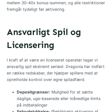
mellem 30-40x bonus-summen, og alle restriktioner
fremgår tydeligt før aktivering.
Ansvarligt Spil og
Licensering
I kraft af at være en licenseret operatør tager vi
ansvarlig spil ekstremt seriøst. Dragonia har indført
en række redskaber, der hjælper spillere med at
opretholde kontrol over egne spiladfærd.
Depositgrænser:
Mulighed for at sætte
daglige, uge-baserede eller månedlige limits
på indbetalinger
Selvudelukkelse:
Øjeblikkelig aktivering af