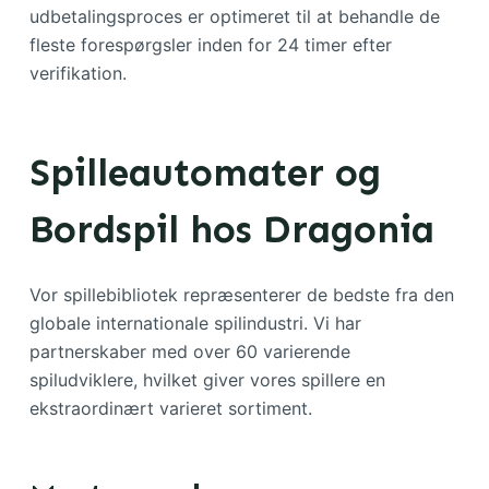
udbetalingsproces er optimeret til at behandle de
fleste forespørgsler inden for 24 timer efter
verifikation.
Spilleautomater og
Bordspil hos Dragonia
Vor spillebibliotek repræsenterer de bedste fra den
globale internationale spilindustri. Vi har
partnerskaber med over 60 varierende
spiludviklere, hvilket giver vores spillere en
ekstraordinært varieret sortiment.