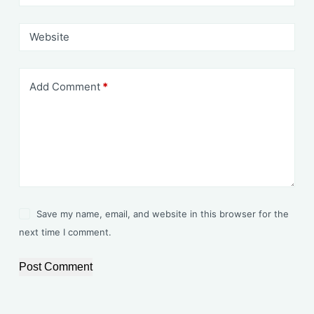
Website
Add Comment
*
Save my name, email, and website in this browser for the
next time I comment.
Post Comment