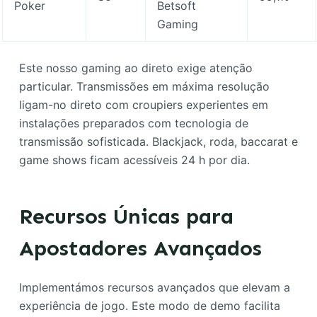
Poker
Betsoft
Gaming
Este nosso gaming ao direto exige atenção
particular. Transmissões em máxima resolução
ligam-no direto com croupiers experientes em
instalações preparados com tecnologia de
transmissão sofisticada. Blackjack, roda, baccarat e
game shows ficam acessíveis 24 h por dia.
Recursos Únicas para
Apostadores Avançados
Implementámos recursos avançados que elevam a
experiência de jogo. Este modo de demo facilita