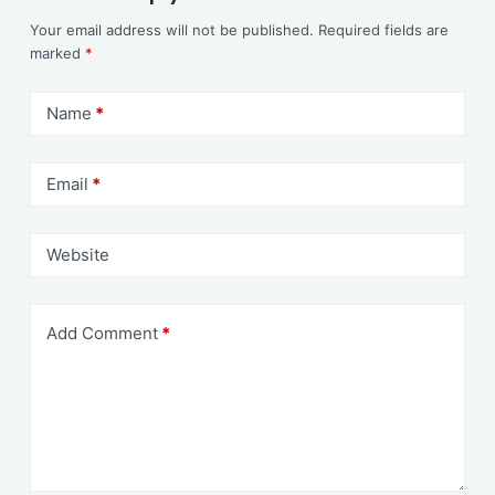
Your email address will not be published.
Required fields are
marked
*
Name
*
Email
*
Website
Add Comment
*