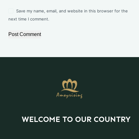
Save my name, email, and website in this browser for the
next time I comment.
Post Comment
WELCOME TO OUR COUNTRY