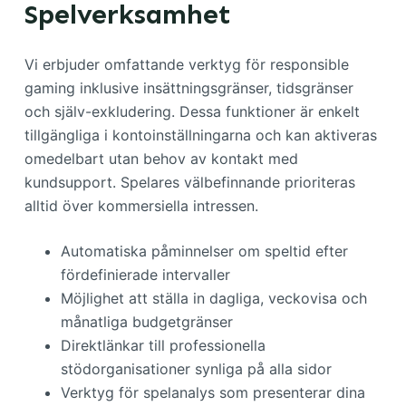
Spelverksamhet
Vi erbjuder omfattande verktyg för responsible
gaming inklusive insättningsgränser, tidsgränser
och själv-exkludering. Dessa funktioner är enkelt
tillgängliga i kontoinställningarna och kan aktiveras
omedelbart utan behov av kontakt med
kundsupport. Spelares välbefinnande prioriteras
alltid över kommersiella intressen.
Automatiska påminnelser om speltid efter
fördefinierade intervaller
Möjlighet att ställa in dagliga, veckovisa och
månatliga budgetgränser
Direktlänkar till professionella
stödorganisationer synliga på alla sidor
Verktyg för spelanalys som presenterar dina