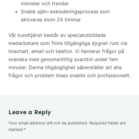
mönster och trender
Snabb själv-exkluderingsprocess som
aktiveras inom 24 timmar
Vår kundtjänst består av specialutbildade
medarbetare som finns tillgängliga dygnet runt via
livechatt, email och telefon. Vi hanterar frågor på
svenska med genomsnittlig svarstid under fem
minuter. Denna tillgänglighet säkerställer att alla
frågor och problem löses snabbt och professionellt.
Leave a Reply
Your email address will not be published.
Required fields are
marked
*