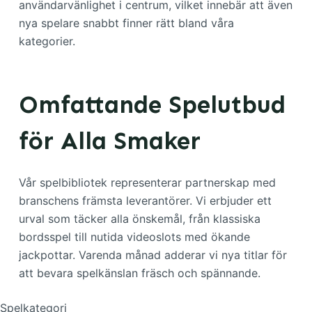
användarvänlighet i centrum, vilket innebär att även
nya spelare snabbt finner rätt bland våra
kategorier.
Omfattande Spelutbud
för Alla Smaker
Vår spelbibliotek representerar partnerskap med
branschens främsta leverantörer. Vi erbjuder ett
urval som täcker alla önskemål, från klassiska
bordsspel till nutida videoslots med ökande
jackpottar. Varenda månad adderar vi nya titlar för
att bevara spelkänslan fräsch och spännande.
Spelkategori