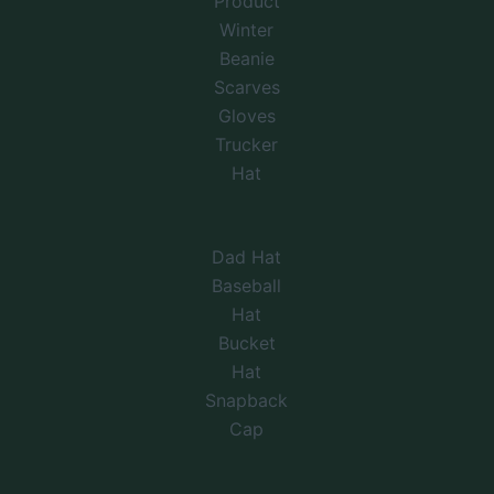
Product
Winter
Beanie
Scarves
Gloves
Trucker
Hat
Dad Hat
Baseball
Hat
Bucket
Hat
Snapback
Cap