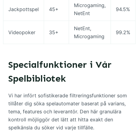
Microgaming,
Jackpottspel
45+
94.5%
NetEnt
NetEnt,
Videopoker
35+
99.2%
Microgaming
Specialfunktioner i Vår
Spelbibliotek
Vi har infört sofistikerade filtreringsfunktioner som
tillåter dig söka spelautomater baserat på varians,
tema, features och leverantör. Den här granulära
kontroll möjliggör det lätt att hitta exakt den
spelkänsla du söker vid varje tillfälle.