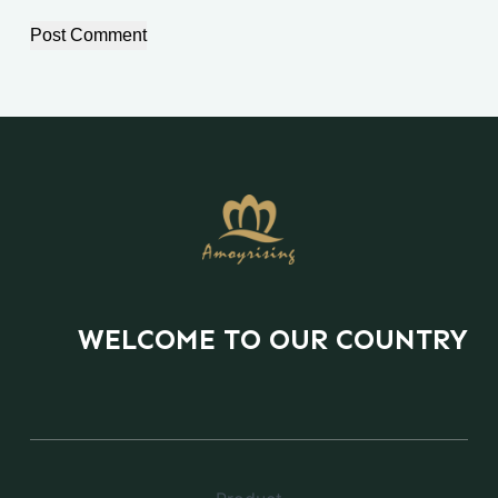
Post Comment
WELCOME TO OUR COUNTRY