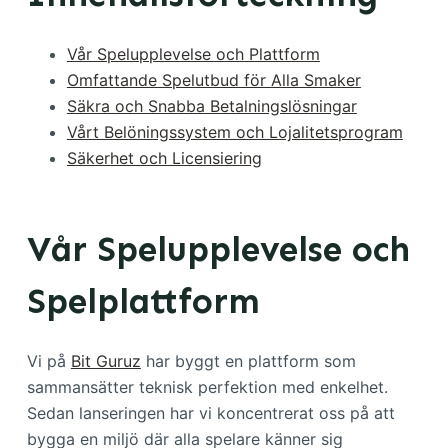
Vår Spelupplevelse och Plattform
Omfattande Spelutbud för Alla Smaker
Säkra och Snabba Betalningslösningar
Vårt Belöningssystem och Lojalitetsprogram
Säkerhet och Licensiering
Vår Spelupplevelse och
Spelplattform
Vi på
Bit Guruz
har byggt en plattform som
sammansätter teknisk perfektion med enkelhet.
Sedan lanseringen har vi koncentrerat oss på att
bygga en miljö där alla spelare känner sig