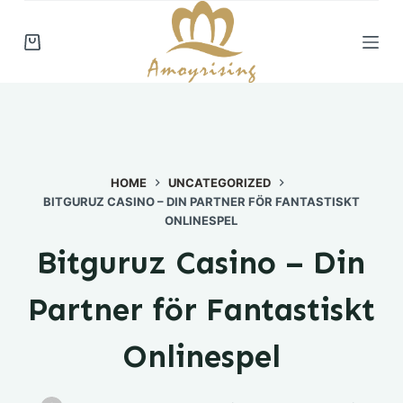
S
k
i
p
t
o
c
HOME
UNCATEGORIZED
o
BITGURUZ CASINO – DIN PARTNER FÖR FANTASTISKT
n
ONLINESPEL
t
Bitguruz Casino – Din
e
n
Partner för Fantastiskt
t
Onlinespel