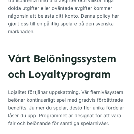
transparenta med alla avgifter och villkor. Inga
dolda utgifter eller oväntade avgifter kommer
någonsin att belasta ditt konto. Denna policy har
gjort oss till en pålitlig spelare på den svenska
marknaden.
Vårt Belöningssystem
och Loyaltyprogram
Lojalitet förtjänar uppskattning. Vår flernivåsystem
belönar kontinuerligt spel med gradvis förbättrade
benefits. Ju mer du spelar, desto fler unika fördelar
låser du upp. Programmet är designat för att vara
fair och belönande för samtliga spelarnivåer.