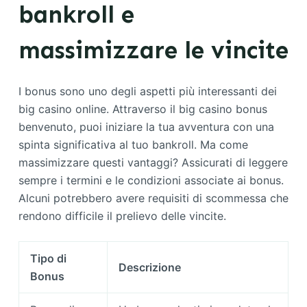
bankroll e
massimizzare le vincite
I bonus sono uno degli aspetti più interessanti dei
big casino online. Attraverso il big casino bonus
benvenuto, puoi iniziare la tua avventura con una
spinta significativa al tuo bankroll. Ma come
massimizzare questi vantaggi? Assicurati di leggere
sempre i termini e le condizioni associate ai bonus.
Alcuni potrebbero avere requisiti di scommessa che
rendono difficile il prelievo delle vincite.
Tipo di
Descrizione
Bonus