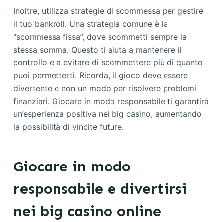
Inoltre, utilizza strategie di scommessa per gestire
il tuo bankroll. Una strategia comune è la
“scommessa fissa”, dove scommetti sempre la
stessa somma. Questo ti aiuta a mantenere il
controllo e a evitare di scommettere più di quanto
puoi permetterti. Ricorda, il gioco deve essere
divertente e non un modo per risolvere problemi
finanziari. Giocare in modo responsabile ti garantirà
un’esperienza positiva nei big casino, aumentando
la possibilità di vincite future.
Giocare in modo
responsabile e divertirsi
nei big casino online