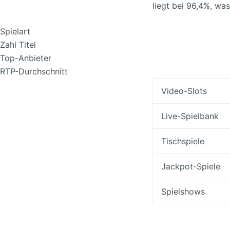
liegt bei 96,4%, was
Spielart
Zahl Titel
Top-Anbieter
RTP-Durchschnitt
Video-Slots
Live-Spielbank
Tischspiele
Jackpot-Spiele
Spielshows