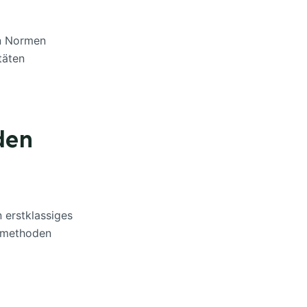
en Normen
täten
den
n erstklassiges
gsmethoden