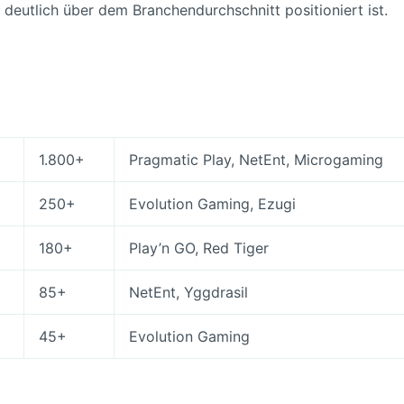
 deutlich über dem Branchendurchschnitt positioniert ist.
1.800+
Pragmatic Play, NetEnt, Microgaming
250+
Evolution Gaming, Ezugi
180+
Play’n GO, Red Tiger
85+
NetEnt, Yggdrasil
45+
Evolution Gaming