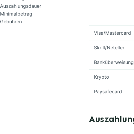
Auszahlungsdauer
Minimalbetrag
Gebühren
Visa/Mastercard
Skrill/Neteller
Banküberweisung
Krypto
Paysafecard
Auszahlun