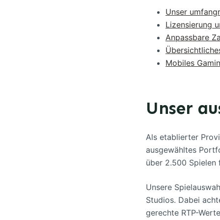
Unser umfangr
Lizensierung u
Anpassbare Za
Übersichtlich
Mobiles Gamin
Unser au
Als etablierter Pro
ausgewähltes Portfol
über 2.500 Spielen 
Unsere Spielauswahl
Studios. Dabei achte
gerechte RTP-Werte 