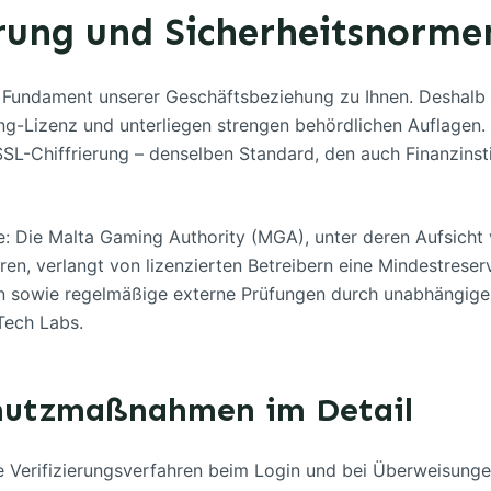
rung und Sicherheitsnorme
s Fundament unserer Geschäftsbeziehung zu Ihnen. Deshalb 
ng-Lizenz und unterliegen strengen behördlichen Auflagen.
SSL-Chiffrierung – denselben Standard, den auch Finanzinst
he: Die Malta Gaming Authority (MGA), unter deren Aufsicht 
ren, verlangt von lizenzierten Betreibern eine Mindestrese
n sowie regelmäßige externe Prüfungen durch unabhängige
Tech Labs.
hutzmaßnahmen im Detail
e Verifizierungsverfahren beim Login und bei Überweisung