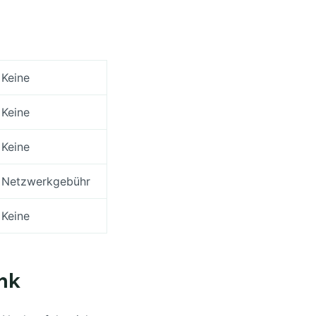
Keine
Keine
Keine
Netzwerkgebühr
Keine
nk