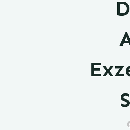
D
A
Exze