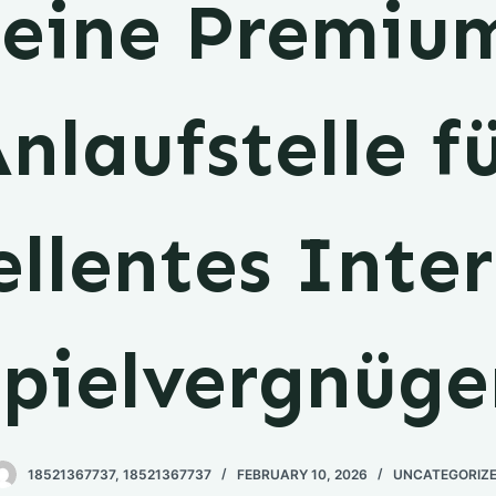
eine Premiu
nlaufstelle f
llentes Inte
Spielvergnüge
18521367737, 18521367737
FEBRUARY 10, 2026
UNCATEGORIZ