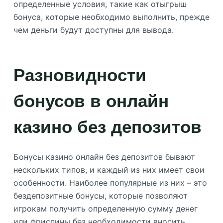
определенные условия, такие как отыгрыш
бонуса, которые необходимо выполнить, прежде
чем деньги будут доступны для вывода.
Разновидности
бонусов в онлайн
казино без депозитов
Бонусы казино онлайн без депозитов бывают
нескольких типов, и каждый из них имеет свои
особенности. Наиболее популярные из них – это
бездепозитные бонусы, которые позволяют
игрокам получить определенную сумму денег
или фриспины без необходимости вносить