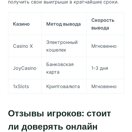
получить свои выигрыши в кратчайшие сроки.
Скорость
Казино
Метод вывода
вывода
Электронный
Casino X
Мгновенно
кошелек
Банковская
JoyCasino
1-3 дня
карта
1xSlots
Криптовалюта
Мгновенно
Отзывы игроков: стоит
ли доверять онлайн