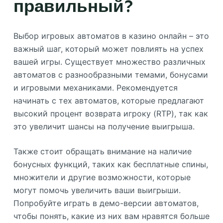
правильный?
Выбор игровых автоматов в казино онлайн – это
важный шаг, который может повлиять на успех
вашей игры. Существует множество различных
автоматов с разнообразными темами, бонусами
и игровыми механиками. Рекомендуется
начинать с тех автоматов, которые предлагают
высокий процент возврата игроку (RTP), так как
это увеличит шансы на получение выигрыша.
Также стоит обращать внимание на наличие
бонусных функций, таких как бесплатные спины,
множители и другие возможности, которые
могут помочь увеличить ваши выигрыши.
Попробуйте играть в демо-версии автоматов,
чтобы понять, какие из них вам нравятся больше