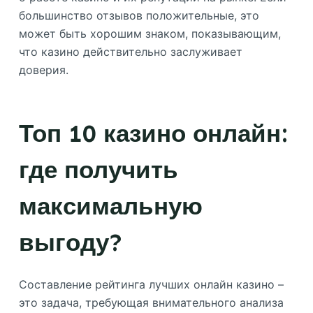
большинство отзывов положительные, это
может быть хорошим знаком, показывающим,
что казино действительно заслуживает
доверия.
Топ 10 казино онлайн:
где получить
максимальную
выгоду?
Составление рейтинга лучших онлайн казино –
это задача, требующая внимательного анализа