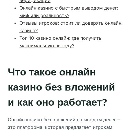
верификации
Онлайн казино с быстрым выводом денег:
миф или реальность?
Отзывы игроков: стоит ли доверять онлайн
казино?
Топ 10 казино онлайн: где получить
максимальную выгоду?
Что такое онлайн
казино без вложений
и как оно работает?
Онлайн казино без вложений с выводом денег –
это платформа, которая предлагает игрокам