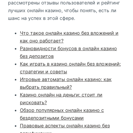
рассмотрены отзывы пользователей и рейтинг
лучших онлайн казино, чтобы понять, есть ли
шанс на успех в этой сфере.
Что такое онлайн казино без вложений и
как оно работает?
Разновидности бонусов в онлайн казино
без депозитов
Как играть в казино онлайн без вложений:
стратегии и советы
Игровые автоматы онлайн казино: как
выбрать правильный?
Казино онлайн на деньги: стоит ли
рисковать?
Обзор популярных онлайн казино с
бездепозитными бонусами
Правовые аспекты онлайн казино без