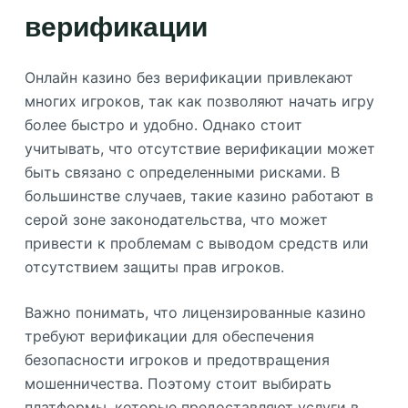
верификации
Онлайн казино без верификации привлекают
многих игроков, так как позволяют начать игру
более быстро и удобно. Однако стоит
учитывать, что отсутствие верификации может
быть связано с определенными рисками. В
большинстве случаев, такие казино работают в
серой зоне законодательства, что может
привести к проблемам с выводом средств или
отсутствием защиты прав игроков.
Важно понимать, что лицензированные казино
требуют верификации для обеспечения
безопасности игроков и предотвращения
мошенничества. Поэтому стоит выбирать
платформы, которые предоставляют услуги в