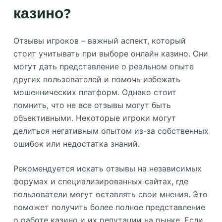
казино?
Отзывы игроков – важный аспект, который
стоит учитывать при выборе онлайн казино. Они
могут дать представление о реальном опыте
других пользователей и помочь избежать
мошеннических платформ. Однако стоит
помнить, что не все отзывы могут быть
объективными. Некоторые игроки могут
делиться негативным опытом из-за собственных
ошибок или недостатка знаний.
Рекомендуется искать отзывы на независимых
форумах и специализированных сайтах, где
пользователи могут оставлять свои мнения. Это
поможет получить более полное представление
о работе казино и их репутации на рынке. Если