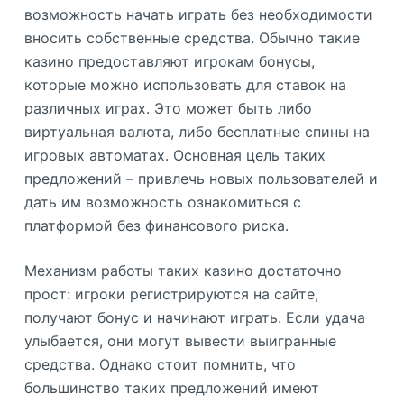
возможность начать играть без необходимости
вносить собственные средства. Обычно такие
казино предоставляют игрокам бонусы,
которые можно использовать для ставок на
различных играх. Это может быть либо
виртуальная валюта, либо бесплатные спины на
игровых автоматах. Основная цель таких
предложений – привлечь новых пользователей и
дать им возможность ознакомиться с
платформой без финансового риска.
Механизм работы таких казино достаточно
прост: игроки регистрируются на сайте,
получают бонус и начинают играть. Если удача
улыбается, они могут вывести выигранные
средства. Однако стоит помнить, что
большинство таких предложений имеют