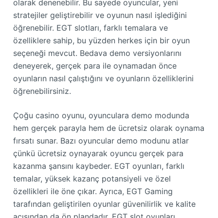
olarak denenebilir. Bu sayede oyuncular, yeni
stratejiler geliştirebilir ve oyunun nasıl işlediğini
öğrenebilir. EGT slotları, farklı temalara ve
özelliklere sahip, bu yüzden herkes için bir oyun
seçeneği mevcut. Bedava demo versiyonlarını
deneyerek, gerçek para ile oynamadan önce
oyunların nasıl çalıştığını ve oyunların özelliklerini
öğrenebilirsiniz.
Çoğu casino oyunu, oyunculara demo modunda
hem gerçek parayla hem de ücretsiz olarak oynama
fırsatı sunar. Bazı oyuncular demo modunu atlar
çünkü ücretsiz oynayarak oyuncu gerçek para
kazanma şansını kaybeder. EGT oyunları, farklı
temalar, yüksek kazanç potansiyeli ve özel
özellikleri ile öne çıkar. Ayrıca, EGT Gaming
tarafından geliştirilen oyunlar güvenilirlik ve kalite
açısından da ön plandadır. EGT slot oyunları,