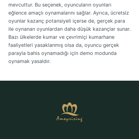
mevcuttur. Bu seçenek, oyuncuların oyunları
eğlence amaçlı oynamalarını sağlar. Ayrıca, ücretsiz
oyunlar kazanç potansiyeli içerse de, gerçek para
ile oynanan oyunlardan daha düşük kazançlar sunar.
Bazı ülkelerde kumar ve çevrimiçi kumarhane
faaliyetleri yasaklanmış olsa da, oyuncu gerçek
parayla bahis oynamadığı için demo modunda
oynamak yasaldır.