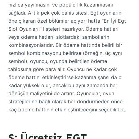
hızlıca yayılmasını ve popülerlik kazanmasını
sağladı. Artık pek çok bahis sitesi, Egt oyunlarını
öne çıkaran özel bölümler açıyor; hatta “En İyi Egt
Slot Oyunlarıı” listeleri hazırlıyor. Ödeme hatları
veya ödeme hatları, slotlardaki sembollerin
kombinasyonlarıdır. Bir ödeme hattında belirli bir
sembol kombinasyonu belirirse (örneğin, üç aynı
sembol), oyuncu, oyunda belirtilen ödeme
tablosuna göre para alır. Oyuncu ne kadar çok
ödeme hattını etkinleştirirse kazanma şansı da o
kadar yüksek olur, ancak bu aynı zamanda her
dönüşün maliyetini de artırır. Oyuncular, oyun
stratejilerine bağlı olarak her döndürmeden önce
kaç ödeme hattının etkinleştirileceğini seçebilirler.
S: Ücretsiz EGT