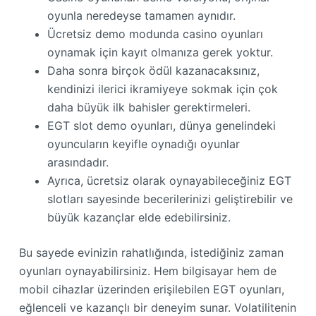
oyunla neredeyse tamamen aynıdır.
Ücretsiz demo modunda casino oyunları
oynamak için kayıt olmanıza gerek yoktur.
Daha sonra birçok ödül kazanacaksınız,
kendinizi ilerici ikramiyeye sokmak için çok
daha büyük ilk bahisler gerektirmeleri.
EGT slot demo oyunları, dünya genelindeki
oyuncuların keyifle oynadığı oyunlar
arasındadır.
Ayrıca, ücretsiz olarak oynayabileceğiniz EGT
slotları sayesinde becerilerinizi geliştirebilir ve
büyük kazançlar elde edebilirsiniz.
Bu sayede evinizin rahatlığında, istediğiniz zaman
oyunları oynayabilirsiniz. Hem bilgisayar hem de
mobil cihazlar üzerinden erişilebilen EGT oyunları,
eğlenceli ve kazançlı bir deneyim sunar. Volatilitenin