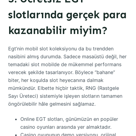
slotlarında gerçek para
kazanabilir miyim?
Egt’nin mobil slot koleksiyonu da bu trendden
nasibini almış durumda. Sadece masaüstü değil, her
temadaki slot mobilde de mükemmel performans
verecek şekilde tasarlanıyor. Böylece “bahane”
biter, her koşulda slot heyecanına dalmak
mümkündür. Elbette hiçbir taktik, RNG (Rastgele
Sayı Üreteci) sistemiyle işleyen slotların tamamen
öngörülebilir hâle gelmesini sağlamaz.
Online EGT slotları, günümüzün en popüler
casino oyunları arasında yer almaktadır.
Casino oyununun demo versiyonu, orijinal