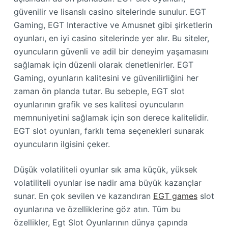
güvenilir ve lisanslı casino sitelerinde sunulur. EGT
Gaming, EGT Interactive ve Amusnet gibi şirketlerin
oyunları, en iyi casino sitelerinde yer alır. Bu siteler,
oyuncuların güvenli ve adil bir deneyim yaşamasını
sağlamak için düzenli olarak denetlenirler. EGT
Gaming, oyunların kalitesini ve güvenilirliğini her
zaman ön planda tutar. Bu sebeple, EGT slot
oyunlarının grafik ve ses kalitesi oyuncuların
memnuniyetini sağlamak için son derece kalitelidir.
EGT slot oyunları, farklı tema seçenekleri sunarak
oyuncuların ilgisini çeker.
Düşük volatiliteli oyunlar sık ama küçük, yüksek
volatiliteli oyunlar ise nadir ama büyük kazançlar
sunar. En çok sevilen ve kazandıran
EGT games
slot
oyunlarına ve özelliklerine göz atın. Tüm bu
özellikler, Egt Slot Oyunlarının dünya çapında