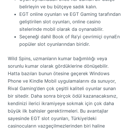
belirleyin ve bu bütçeye sadık kalın.
EGT online oyunları ve EGT Gaming tarafından
geliştirilen slot oyunları, online casino
sitelerinde mobil olarak da oynanabilir.
Seçeneği dahil Book of Ra’yi çevrimiçi oynaEn
popüler slot oyunlarından biridir.
Wild Spins, uzmanların kumar bağımlılığı veya
sorunlu kumar olarak gördüklerine dönüşebilir.
Hatta bazıları bunun ötesine geçerek Windows
Phone ve Kindle Mobil uygulamalarını da sunuyor,
Rival Gaming’den çok çeşitli kaliteli oyunlar sunan
bir sitedir. Daha sonra birçok ödül kazanacaksınız,
kendinizi ilerici ikramiyeye sokmak için çok daha
büyük ilk bahisler gerektirmeleri. Bu avantajlar
sayesinde EGT slot oyunları, Türkiye’deki
casinocuların vazgeçilmezlerinden biri haline