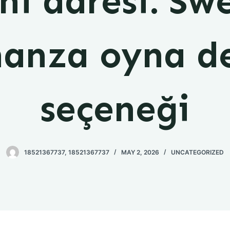
ni adresi: Sw
anza oyna 
seçeneği
18521367737, 18521367737
MAY 2, 2026
UNCATEGORIZED