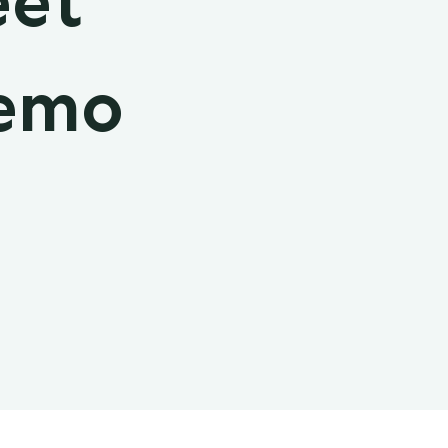
eet
demo