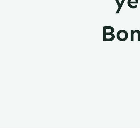
ye
Bon