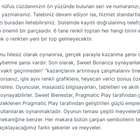
nüfus cüzdanınızın ön yüzünde bulunan seri ve numaranızı, i
 yazmalısınız. Talebiniz devam ediyor ise, hizmet standartla
zi buradan iletebilirsiniz. Sistemde kayıtlı doğrulanmış tele
n önemli bir parçasıdır. 6 tane renkli toptan her hangi biri
ık o renkten yeni bir top gelmeyecektir.
 hilesiz olarak oynanırsa, gerçek parayla kazanma şansı da
aybetme şansı vardır. Son olarak, Sweet Bonanza oynayanları
 vakit geçirmeden” “kazançlarını artırmaya çalışmalarını öne
orsanız, işte aynı renkli grafiklere, heyecan verici bonus öze
istesi. Oyuncular, masaüstü bilgisayarları, tabletleri ve akıllı
 oynayabilirler. Sweet Bienestar, Pragmatic Play tarafından ge
teklenen Pragmatic Play tarafından geliştirilen güçlü empi
ı kullanılarak oynanmaktadır. Oyunun teması çeşitli meyveler
mekaniğine benzer. Her makara bütün çarpan sembollerin tekr
çıklayacağımız farklı şekerler ve meyveler.