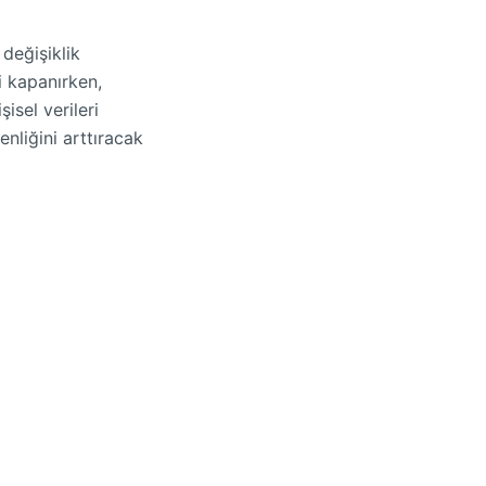
değişiklik
i kapanırken,
isel verileri
enliğini arttıracak