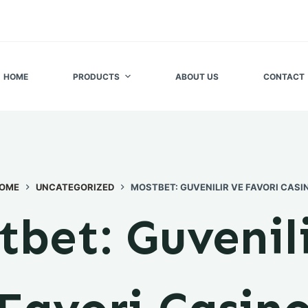
HOME
PRODUCTS
ABOUT US
CONTACT
OME
UNCATEGORIZED
MOSTBET: GUVENILIR VE FAVORI CASI
tbet: Guvenili