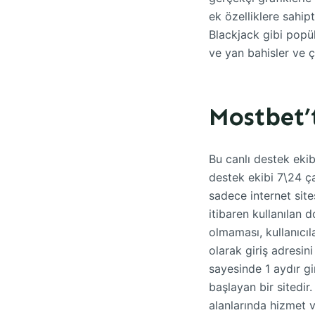
ek özelliklere sahip
Blackjack gibi popül
ve yan bahisler ve ço
Mostbet’
Bu canlı destek ekib
destek ekibi 7\24 ç
sadece internet site
itibaren kullanılan 
olmaması, kullanıcıl
olarak giriş adresin
sayesinde 1 aydır gi
başlayan bir sitedir
alanlarında hizmet 