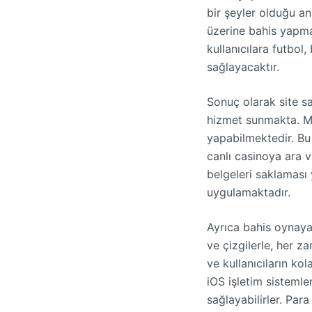
bir şeyler olduğu an
üzerine bahis yapma 
kullanıcılara futbol
sağlayacaktır.
Sonuç olarak site sa
hizmet sunmakta. Mos
yapabilmektedir. Bu 
canlı casinoya ara v
belgeleri saklaması
uygulamaktadır.
Ayrıca bahis oynayab
ve çizgilerle, her 
ve kullanıcıların ko
iOS işletim sistemle
sağlayabilirler. Par