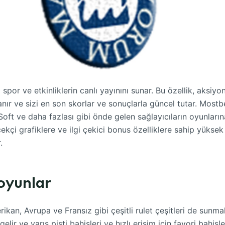
 spor ve etkinliklerin canlı yayınını sunar. Bu özellik, aksiy
nır ve sizi en son skorlar ve sonuçlarla güncel tutar. Mostb
oft ve daha fazlası gibi önde gelen sağlayıcıların oyunlarına
rçekçi grafiklere ve ilgi çekici bonus özelliklere sahip yüksek 
.
 oyunlar
kan, Avrupa ve Fransız gibi çeşitli rulet çeşitleri de sunma
gelir ve yarış pisti bahisleri ve hızlı erişim için favori bahis