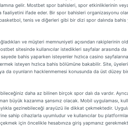
lamına gelir. Mostbet spor bahisleri, spor etkinliklerinin ve
faaliyetini ifade eder. Bir spor bahisleri organizasyonu ol
, basketbol, tenis ve diğerleri gibi bir dizi spor dalında bahi
ğladıkları ve müşteri memnuniyeti açısından rakiplerinin ol
tbet sitesinde kullanıcılar istedikleri sayfalar arasında da
sayede bahis yaparken isteyenler hızlıca casino sayfalarına
ermek isteyen hızlıca bahis bölümüne bakabilir. Site, üyeler
 ya da oyunların hacklenmemesi konusunda da üst düzey bir
ileceğiniz daha az bilinen birçok spor dalı da vardır. Ayrıc
zaman büyük kazanma şansınız olacak. Mobil uygulaması, kull
laylıkla gezinebileceği arayüzü ile dikkat çekmektedir. Uyg
rine sahip cihazlarla uyumludur ve kullanıcılar bu platformlar
a çekmek için öncelikle hesabınıza giriş yapmanız gerekmekt