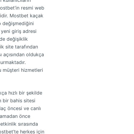
 Mostbet’in resmi web
idir. Mostbet kaçak
ip değişmediğini
eni giriş adresi
de değişiklik
ik site tarafından
sı açısından oldukça
durmaktadır.
 müşteri hizmetleri
ça hızlı bir şekilde
bir bahis sitesi
Maç öncesi ve canlı
aşlamadan önce
etkinlik sırasında
stbet’te herkes için