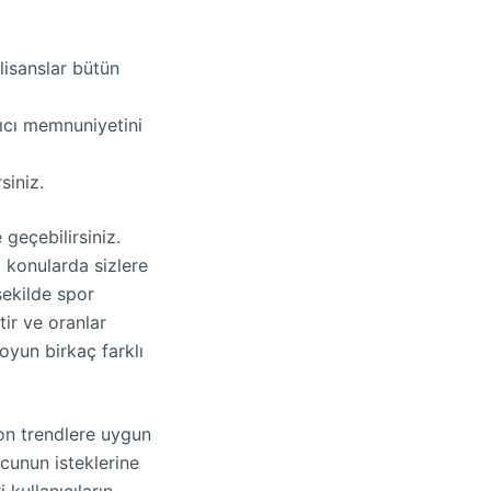
lisanslar bütün
nıcı memnuniyetini
siniz.
 geçebilirsiniz.
i konularda sizlere
şekilde spor
ir ve oranlar
 oyun birkaç farklı
son trendlere uygun
cunun isteklerine
kullanıcıların