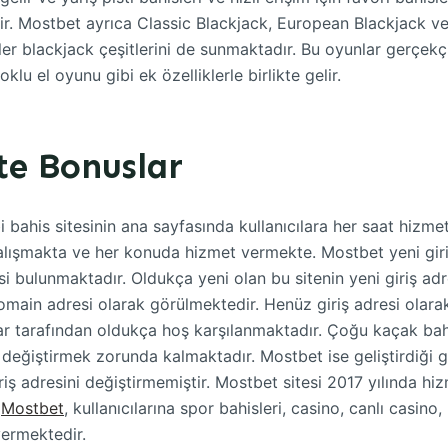
tir. Mostbet ayrıca Classic Blackjack, European Blackjack v
er blackjack çeşitlerini de sunmaktadır. Bu oyunlar gerçekçi
klu el oyunu gibi ek özelliklerle birlikte gelir.
te Bonuslar
i bahis sitesinin ana sayfasında kullanıcılara her saat hizme
alışmakta ve her konuda hizmet vermekte. Mostbet yeni giri
si bulunmaktadır. Oldukça yeni olan bu sitenin yeni giriş adr
domain adresi olarak görülmektedir. Henüz giriş adresi olar
ar tarafından oldukça hoş karşılanmaktadır. Çoğu kaçak bahis
i değiştirmek zorunda kalmaktadır. Mostbet ise geliştirdiği 
riş adresini değiştirmemiştir. Mostbet sitesi 2017 yılında h
.
Mostbet
, kullanıcılarına spor bahisleri, casino, canlı casino
vermektedir.