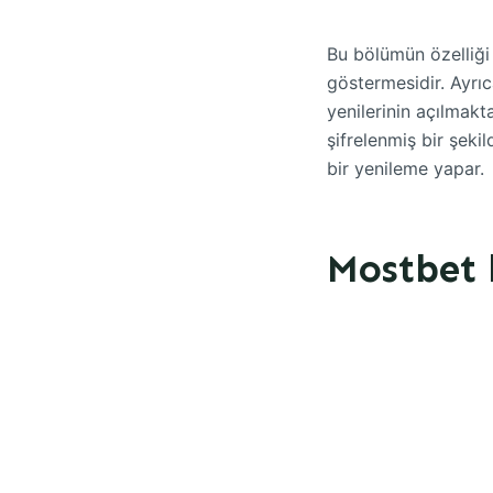
Bu bölümün özelliği
göstermesidir. Ayrı
yenilerinin açılmakt
şifrelenmiş bir şeki
bir yenileme yapar.
Mostbet h