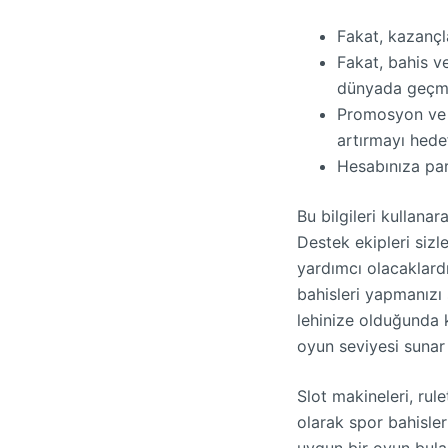
Fakat, kazançl
Fakat, bahis ve
dünyada geçme
Promosyon ve b
artırmayı hedef
Hesabınıza para
Bu bilgileri kullanar
Destek ekipleri sizl
yardımcı olacaklardı
bahisleri yapmanızı
lehinize olduğunda k
oyun seviyesi sunar v
Slot makineleri, rul
olarak spor bahisler
uygun bir oyun bulab