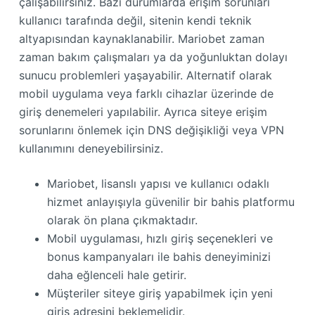
çalışabilirsiniz. Bazı durumlarda erişim sorunları
kullanıcı tarafında değil, sitenin kendi teknik
altyapısından kaynaklanabilir. Mariobet zaman
zaman bakım çalışmaları ya da yoğunluktan dolayı
sunucu problemleri yaşayabilir. Alternatif olarak
mobil uygulama veya farklı cihazlar üzerinde de
giriş denemeleri yapılabilir. Ayrıca siteye erişim
sorunlarını önlemek için DNS değişikliği veya VPN
kullanımını deneyebilirsiniz.
Mariobet, lisanslı yapısı ve kullanıcı odaklı
hizmet anlayışıyla güvenilir bir bahis platformu
olarak ön plana çıkmaktadır.
Mobil uygulaması, hızlı giriş seçenekleri ve
bonus kampanyaları ile bahis deneyiminizi
daha eğlenceli hale getirir.
Müşteriler siteye giriş yapabilmek için yeni
giriş adresini beklemelidir.