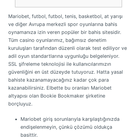
Mariobet, futbol, futbol, tenis, basketbol, at yarışı
ve diğer Avrupa merkezli spor oyunlarına bahis
oynamanıza izin veren popüler bir bahis sitesidir.
Tüm casino oyunlarımız, bağımsız denetim
kuruluşları tarafından düzenli olarak test ediliyor ve
adil oyun standartlarına uygunluğu belgeleniyor.
SSL şifreleme teknolojisi ile kullanıcılarımızın
güvenliğini en üst düzeyde tutuyoruz. Hatta yasal
bahiste kazanamayacağınız kadar çok para
kazanabilirsiniz. Elbette bu oranları Mariobet
altyapısı olan Bookie Bookmaker şirketine
borçluyuz.
Mariobet giriş sorunlarıyla karşılaştığınızda
endişelenmeyin, çünkü çözümü oldukça
basittir.