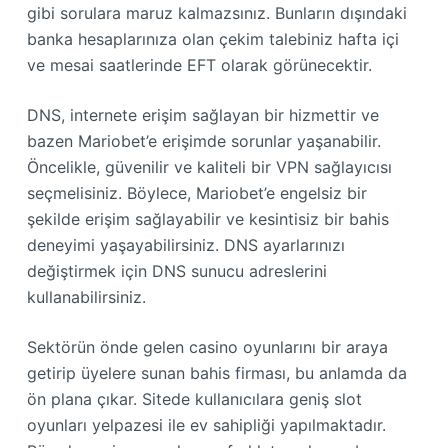
gibi sorulara maruz kalmazsınız. Bunların dışındaki
banka hesaplarınıza olan çekim talebiniz hafta içi
ve mesai saatlerinde EFT olarak görünecektir.
DNS, internete erişim sağlayan bir hizmettir ve
bazen Mariobet’e erişimde sorunlar yaşanabilir.
Öncelikle, güvenilir ve kaliteli bir VPN sağlayıcısı
seçmelisiniz. Böylece, Mariobet’e engelsiz bir
şekilde erişim sağlayabilir ve kesintisiz bir bahis
deneyimi yaşayabilirsiniz. DNS ayarlarınızı
değiştirmek için DNS sunucu adreslerini
kullanabilirsiniz.
Sektörün önde gelen casino oyunlarını bir araya
getirip üyelere sunan bahis firması, bu anlamda da
ön plana çıkar. Sitede kullanıcılara geniş slot
oyunları yelpazesi ile ev sahipliği yapılmaktadır.