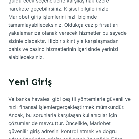
güldürecek seçeneklerle karşılaşmak üzere
harekete geçebilirsiniz. Kişisel bilgilerinizle
Mariobet giriş işlemlerini hızlı biçimde
tamamlayabileceksiniz. Oldukça cazip fırsatları
yakalamanıza olanak verecek hizmetler bu sayede
sizinle olacaktır. Hiçbir sıkıntıyla karşılaşmadan
bahis ve casino hizmetlerinin içerisinde yerinizi
alabileceksiniz.
Yeni Giriş
Ve banka havalesi gibi çeşitli yöntemlerle güvenli ve
hızlı finansal işlemlergerçekleştirmek mümkündür.
Ancak, bu sorunlarla karşılaşan kullanıcılar için
çözümler de mevcuttur. Öncelikle, Mariobet
güvenilir giriş adresini kontrol etmek ve doğru