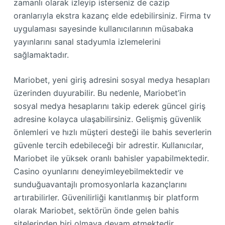
zamanlı olarak izleyip isterseniz de cazip
oranlarıyla ekstra kazanç elde edebilirsiniz. Firma tv
uygulaması sayesinde kullanıcılarının müsabaka
yayınlarını sanal stadyumla izlemelerini
sağlamaktadır.
Mariobet, yeni giriş adresini sosyal medya hesapları
üzerinden duyurabilir. Bu nedenle, Mariobet’in
sosyal medya hesaplarını takip ederek güncel giriş
adresine kolayca ulaşabilirsiniz. Gelişmiş güvenlik
önlemleri ve hızlı müşteri desteği ile bahis severlerin
güvenle tercih edebileceği bir adrestir. Kullanıcılar,
Mariobet ile yüksek oranlı bahisler yapabilmektedir.
Casino oyunlarını deneyimleyebilmektedir ve
sunduğuavantajlı promosyonlarla kazançlarını
artırabilirler. Güvenilirliği kanıtlanmış bir platform
olarak Mariobet, sektörün önde gelen bahis
sitelerinden biri olmaya devam etmektedir.