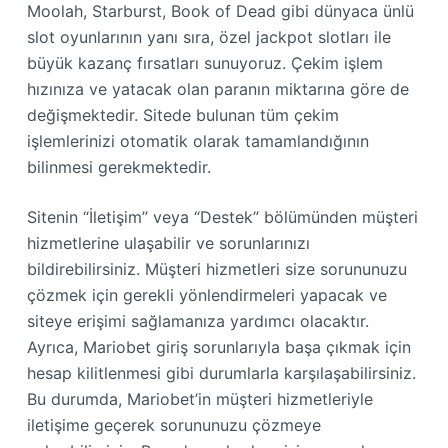
Moolah, Starburst, Book of Dead gibi dünyaca ünlü
slot oyunlarının yanı sıra, özel jackpot slotları ile
büyük kazanç fırsatları sunuyoruz. Çekim işlem
hızınıza ve yatacak olan paranın miktarına göre de
değişmektedir. Sitede bulunan tüm çekim
işlemlerinizi otomatik olarak tamamlandığının
bilinmesi gerekmektedir.
Sitenin “İletişim” veya “Destek” bölümünden müşteri
hizmetlerine ulaşabilir ve sorunlarınızı
bildirebilirsiniz. Müşteri hizmetleri size sorununuzu
çözmek için gerekli yönlendirmeleri yapacak ve
siteye erişimi sağlamanıza yardımcı olacaktır.
Ayrıca, Mariobet giriş sorunlarıyla başa çıkmak için
hesap kilitlenmesi gibi durumlarla karşılaşabilirsiniz.
Bu durumda, Mariobet’in müşteri hizmetleriyle
iletişime geçerek sorununuzu çözmeye