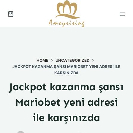
S
k
i
p
t
o
c
HOME
UNCATEGORIZED
o
JACKPOT KAZANMA ŞANSI MARIOBET YENI ADRESI ILE
n
KARŞINIZDA
t
Jackpot kazanma şansı
e
n
Mariobet yeni adresi
t
ile karşınızda