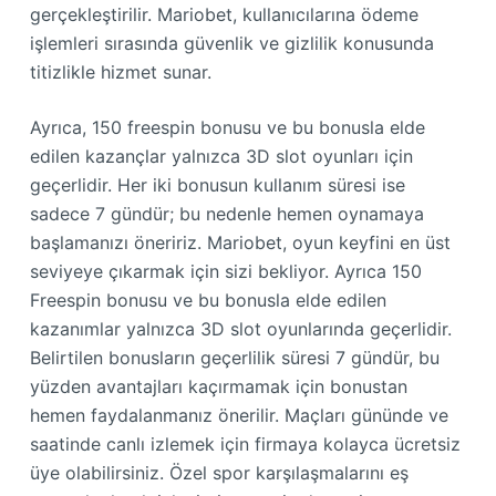
gerçekleştirilir. Mariobet, kullanıcılarına ödeme
işlemleri sırasında güvenlik ve gizlilik konusunda
titizlikle hizmet sunar.
Ayrıca, 150 freespin bonusu ve bu bonusla elde
edilen kazançlar yalnızca 3D slot oyunları için
geçerlidir. Her iki bonusun kullanım süresi ise
sadece 7 gündür; bu nedenle hemen oynamaya
başlamanızı öneririz. Mariobet, oyun keyfini en üst
seviyeye çıkarmak için sizi bekliyor. Ayrıca 150
Freespin bonusu ve bu bonusla elde edilen
kazanımlar yalnızca 3D slot oyunlarında geçerlidir.
Belirtilen bonusların geçerlilik süresi 7 gündür, bu
yüzden avantajları kaçırmamak için bonustan
hemen faydalanmanız önerilir. Maçları gününde ve
saatinde canlı izlemek için firmaya kolayca ücretsiz
üye olabilirsiniz. Özel spor karşılaşmalarını eş