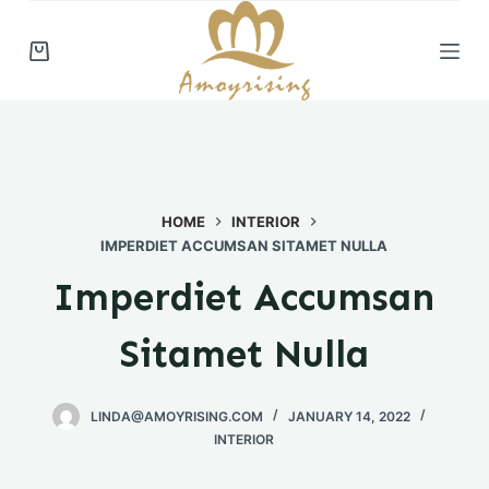
S
k
i
p
t
o
c
HOME
INTERIOR
o
IMPERDIET ACCUMSAN SITAMET NULLA
n
t
Imperdiet Accumsan
e
n
Sitamet Nulla
t
LINDA@AMOYRISING.COM
JANUARY 14, 2022
INTERIOR