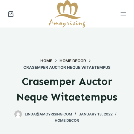
S
k
i
p
t
o
c
HOME
HOME DECOR
o
CRASEMPER AUCTOR NEQUE WITAETEMPUS
n
t
Crasemper Auctor
e
n
Neque Witaetempus
t
LINDA@AMOYRISING.COM
JANUARY 13, 2022
HOME DECOR