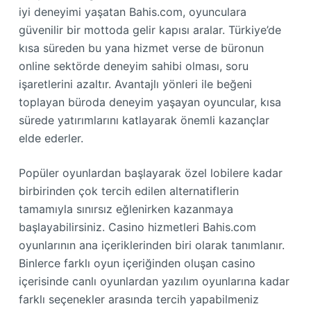
iyi deneyimi yaşatan Bahis.com, oyunculara
güvenilir bir mottoda gelir kapısı aralar. Türkiye’de
kısa süreden bu yana hizmet verse de büronun
online sektörde deneyim sahibi olması, soru
işaretlerini azaltır. Avantajlı yönleri ile beğeni
toplayan büroda deneyim yaşayan oyuncular, kısa
sürede yatırımlarını katlayarak önemli kazançlar
elde ederler.
Popüler oyunlardan başlayarak özel lobilere kadar
birbirinden çok tercih edilen alternatiflerin
tamamıyla sınırsız eğlenirken kazanmaya
başlayabilirsiniz. Casino hizmetleri Bahis.com
oyunlarının ana içeriklerinden biri olarak tanımlanır.
Binlerce farklı oyun içeriğinden oluşan casino
içerisinde canlı oyunlardan yazılım oyunlarına kadar
farklı seçenekler arasında tercih yapabilmeniz