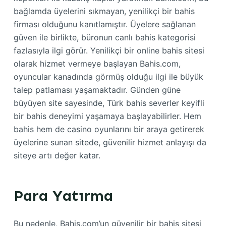
bağlamda üyelerini sıkmayan, yenilikçi bir bahis
firması olduğunu kanıtlamıştır. Üyelere sağlanan
güven ile birlikte, büronun canlı bahis kategorisi
fazlasıyla ilgi görür. Yenilikçi bir online bahis sitesi
olarak hizmet vermeye başlayan Bahis.com,
oyuncular kanadında görmüş olduğu ilgi ile büyük
talep patlaması yaşamaktadır. Günden güne
büyüyen site sayesinde, Türk bahis severler keyifli
bir bahis deneyimi yaşamaya başlayabilirler. Hem
bahis hem de casino oyunlarını bir araya getirerek
üyelerine sunan sitede, güvenilir hizmet anlayışı da
siteye artı değer katar.
Para Yatırma
Bu nedenle, Bahis.com’un güvenilir bir bahis sitesi