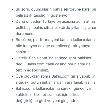
Bu soru, oyuncuların bahis sektörüne karşı bir
belirsizlik taşıdığını gösteriyor.
Daha önceden Türkiye piyasasına adım atmış
belli başlı bahis sitesi sektörde yıllanmış çınar
durumunda.
Bu süreç, platforma yeni katılan kullanıcıların
bile kolayca navige edebileceği bir yapıya
sahiptir.
Üstelik Bahis.com ‘de sadece spor bahisleri
değil, Bahıs.com canlı casino oyunlarını da
tercih edebilirsiniz.
Üye olduktan sonra Bahis.com giriş yapabilir,
sitedeki bütün imkanlardan yararlanabilirsiniz.
Bahis.com, kullanıcılarına sürekli güncel ve
kaliteli bir hizmet sunmak için adres
değişikliğine gitti ve yeni giriş adresi