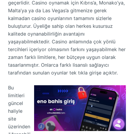
geçerlidir. Casino oynamak için Kıbrıs’a, Monako’ya,
Malta’ya ya da Las Vegas’a gitmenize gerek
kalmadan casino oyunlarının tamamını sizlerle
buluşturur. Üyeliğe sahip olan herkes kusursuz
kalitede oynanabilirliğin avantajını
yaşayabilmektedir. Casino anlamında çok yönlü
tercihleri içeriyor olmasının farkını yaşayabilmek her
zaman farklı limitlere, her bütçeye uygun olarak
tasarlanmıştır. Onlarca farklı lisanslı sağlayıcı
tarafından sunulan oyunlar tek tıkla girişe açıktır.
Bu
limitleri
güncel
haliyle
site
üzerinden