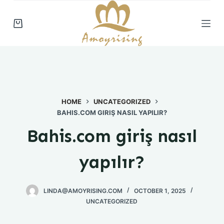
S
k
i
p
t
o
c
HOME
UNCATEGORIZED
o
BAHIS.COM GIRIŞ NASIL YAPILIR?
n
t
Bahis.com giriş nasıl
e
n
yapılır?
t
LINDA@AMOYRISING.COM
OCTOBER 1, 2025
UNCATEGORIZED