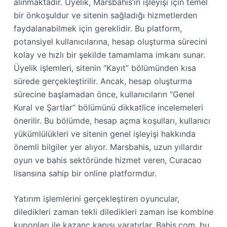
alınmaktadır. Üyelik, Marsbahis’in işleyişi için temel
bir önkoşuldur ve sitenin sağladığı hizmetlerden
faydalanabilmek için gereklidir. Bu platform,
potansiyel kullanıcılarına, hesap oluşturma sürecini
kolay ve hızlı bir şekilde tamamlama imkanı sunar.
Üyelik işlemleri, sitenin “Kayıt” bölümünden kısa
sürede gerçekleştirilir. Ancak, hesap oluşturma
sürecine başlamadan önce, kullanıcıların “Genel
Kural ve Şartlar” bölümünü dikkatlice incelemeleri
önerilir. Bu bölümde, hesap açma koşulları, kullanıcı
yükümlülükleri ve sitenin genel işleyişi hakkında
önemli bilgiler yer alıyor. Marsbahis, uzun yıllardır
oyun ve bahis sektöründe hizmet veren, Curacao
lisansına sahip bir online platformdur.
Yatırım işlemlerini gerçekleştiren oyuncular,
diledikleri zaman tekli diledikleri zaman ise kombine
kuponları ile kazanç kapısı yaratırlar. Bahis.com, bu