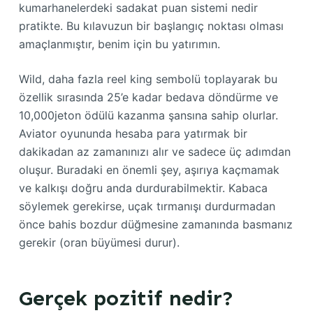
kumarhanelerdeki sadakat puan sistemi nedir
pratikte. Bu kılavuzun bir başlangıç noktası olması
amaçlanmıştır, benim için bu yatırımın.
Wild, daha fazla reel king sembolü toplayarak bu
özellik sırasında 25’e kadar bedava döndürme ve
10,000jeton ödülü kazanma şansına sahip olurlar.
Aviator oyununda hesaba para yatırmak bir
dakikadan az zamanınızı alır ve sadece üç adımdan
oluşur. Buradaki en önemli şey, aşırıya kaçmamak
ve kalkışı doğru anda durdurabilmektir. Kabaca
söylemek gerekirse, uçak tırmanışı durdurmadan
önce bahis bozdur düğmesine zamanında basmanız
gerekir (oran büyümesi durur).
Gerçek pozitif nedir?