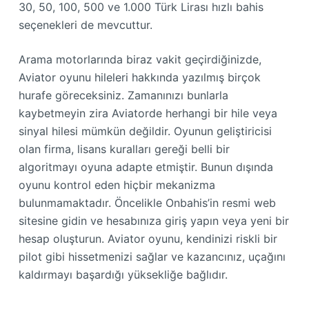
30, 50, 100, 500 ve 1.000 Türk Lirası hızlı bahis
seçenekleri de mevcuttur.
Arama motorlarında biraz vakit geçirdiğinizde,
Aviator oyunu hileleri hakkında yazılmış birçok
hurafe göreceksiniz. Zamanınızı bunlarla
kaybetmeyin zira Aviatorde herhangi bir hile veya
sinyal hilesi mümkün değildir. Oyunun geliştiricisi
olan firma, lisans kuralları gereği belli bir
algoritmayı oyuna adapte etmiştir. Bunun dışında
oyunu kontrol eden hiçbir mekanizma
bulunmamaktadır. Öncelikle Onbahis’in resmi web
sitesine gidin ve hesabınıza giriş yapın veya yeni bir
hesap oluşturun. Aviator oyunu, kendinizi riskli bir
pilot gibi hissetmenizi sağlar ve kazancınız, uçağını
kaldırmayı başardığı yüksekliğe bağlıdır.