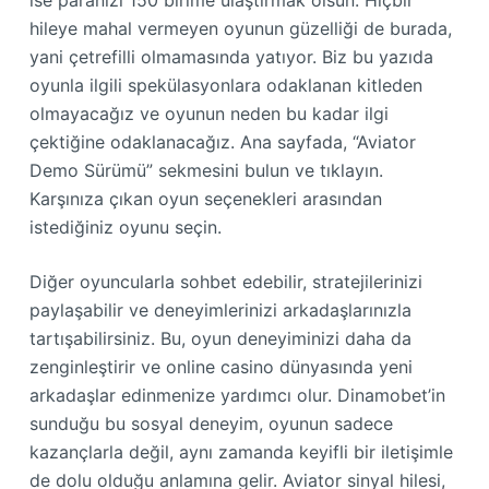
ise paranızı 150 birime ulaştırmak olsun. Hiçbir
hileye mahal vermeyen oyunun güzelliği de burada,
yani çetrefilli olmamasında yatıyor. Biz bu yazıda
oyunla ilgili spekülasyonlara odaklanan kitleden
olmayacağız ve oyunun neden bu kadar ilgi
çektiğine odaklanacağız. Ana sayfada, “Aviator
Demo Sürümü” sekmesini bulun ve tıklayın.
Karşınıza çıkan oyun seçenekleri arasından
istediğiniz oyunu seçin.
Diğer oyuncularla sohbet edebilir, stratejilerinizi
paylaşabilir ve deneyimlerinizi arkadaşlarınızla
tartışabilirsiniz. Bu, oyun deneyiminizi daha da
zenginleştirir ve online casino dünyasında yeni
arkadaşlar edinmenize yardımcı olur. Dinamobet’in
sunduğu bu sosyal deneyim, oyunun sadece
kazançlarla değil, aynı zamanda keyifli bir iletişimle
de dolu olduğu anlamına gelir. Aviator sinyal hilesi,