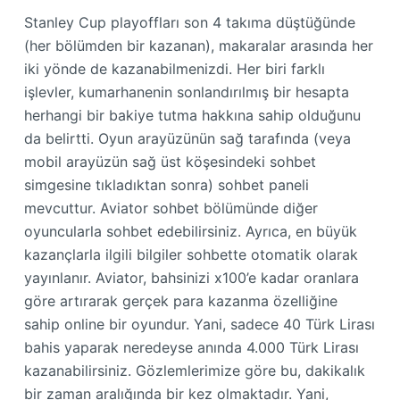
Stanley Cup playoffları son 4 takıma düştüğünde
(her bölümden bir kazanan), makaralar arasında her
iki yönde de kazanabilmenizdi. Her biri farklı
işlevler, kumarhanenin sonlandırılmış bir hesapta
herhangi bir bakiye tutma hakkına sahip olduğunu
da belirtti. Oyun arayüzünün sağ tarafında (veya
mobil arayüzün sağ üst köşesindeki sohbet
simgesine tıkladıktan sonra) sohbet paneli
mevcuttur. Aviator sohbet bölümünde diğer
oyuncularla sohbet edebilirsiniz. Ayrıca, en büyük
kazançlarla ilgili bilgiler sohbette otomatik olarak
yayınlanır. Aviator, bahsinizi x100’e kadar oranlara
göre artırarak gerçek para kazanma özelliğine
sahip online bir oyundur. Yani, sadece 40 Türk Lirası
bahis yaparak neredeyse anında 4.000 Türk Lirası
kazanabilirsiniz. Gözlemlerimize göre bu, dakikalık
bir zaman aralığında bir kez olmaktadır. Yani,