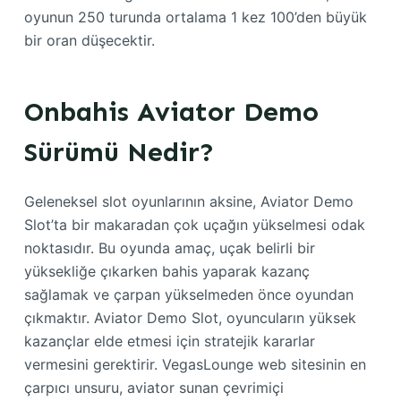
oyunun 250 turunda ortalama 1 kez 100’den büyük
bir oran düşecektir.
Onbahis Aviator Demo
Sürümü Nedir?
Geleneksel slot oyunlarının aksine, Aviator Demo
Slot’ta bir makaradan çok uçağın yükselmesi odak
noktasıdır. Bu oyunda amaç, uçak belirli bir
yüksekliğe çıkarken bahis yaparak kazanç
sağlamak ve çarpan yükselmeden önce oyundan
çıkmaktır. Aviator Demo Slot, oyuncuların yüksek
kazançlar elde etmesi için stratejik kararlar
vermesini gerektirir. VegasLounge web sitesinin en
çarpıcı unsuru, aviator sunan çevrimiçi