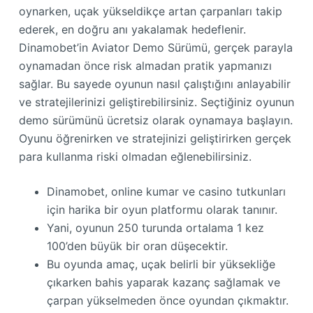
oynarken, uçak yükseldikçe artan çarpanları takip
ederek, en doğru anı yakalamak hedeflenir.
Dinamobet’in Aviator Demo Sürümü, gerçek parayla
oynamadan önce risk almadan pratik yapmanızı
sağlar. Bu sayede oyunun nasıl çalıştığını anlayabilir
ve stratejilerinizi geliştirebilirsiniz. Seçtiğiniz oyunun
demo sürümünü ücretsiz olarak oynamaya başlayın.
Oyunu öğrenirken ve stratejinizi geliştirirken gerçek
para kullanma riski olmadan eğlenebilirsiniz.
Dinamobet, online kumar ve casino tutkunları
için harika bir oyun platformu olarak tanınır.
Yani, oyunun 250 turunda ortalama 1 kez
100’den büyük bir oran düşecektir.
Bu oyunda amaç, uçak belirli bir yüksekliğe
çıkarken bahis yaparak kazanç sağlamak ve
çarpan yükselmeden önce oyundan çıkmaktır.