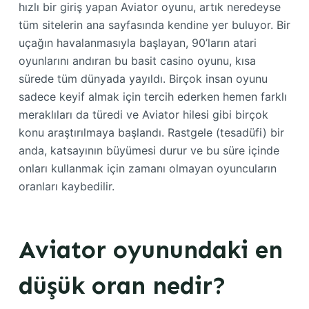
hızlı bir giriş yapan Aviator oyunu, artık neredeyse
tüm sitelerin ana sayfasında kendine yer buluyor. Bir
uçağın havalanmasıyla başlayan, 90’ların atari
oyunlarını andıran bu basit casino oyunu, kısa
sürede tüm dünyada yayıldı. Birçok insan oyunu
sadece keyif almak için tercih ederken hemen farklı
meraklıları da türedi ve Aviator hilesi gibi birçok
konu araştırılmaya başlandı. Rastgele (tesadüfi) bir
anda, katsayının büyümesi durur ve bu süre içinde
onları kullanmak için zamanı olmayan oyuncuların
oranları kaybedilir.
Aviator oyunundaki en
düşük oran nedir?