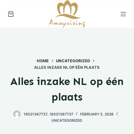
S
k
i
p
t
o
c
HOME
UNCATEGORIZED
o
ALLES INZAKE NL OP ÉÉN PLAATS
n
t
Alles inzake NL op één
e
n
plaats
t
18521367737, 18521367737
FEBRUARY 5, 2026
UNCATEGORIZED