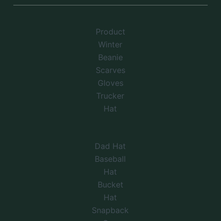
Product
Winter
Beanie
Scarves
Gloves
Trucker
Hat
Dad Hat
Baseball
Hat
Bucket
Hat
Snapback