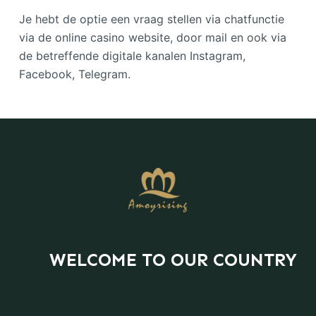
Je hebt de optie een vraag stellen via chatfunctie
via de online casino website, door mail en ook via
de betreffende digitale kanalen Instagram,
Facebook, Telegram.
WELCOME TO OUR COUNTRY