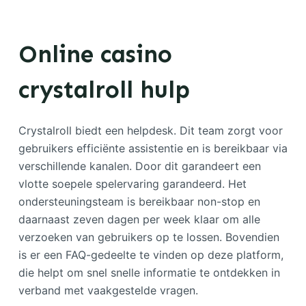
Online casino
crystalroll hulp
Crystalroll biedt een helpdesk. Dit team zorgt voor
gebruikers efficiënte assistentie en is bereikbaar via
verschillende kanalen. Door dit garandeert een
vlotte soepele spelervaring garandeerd. Het
ondersteuningsteam is bereikbaar non-stop en
daarnaast zeven dagen per week klaar om alle
verzoeken van gebruikers op te lossen. Bovendien
is er een FAQ-gedeelte te vinden op deze platform,
die helpt om snel snelle informatie te ontdekken in
verband met vaakgestelde vragen.