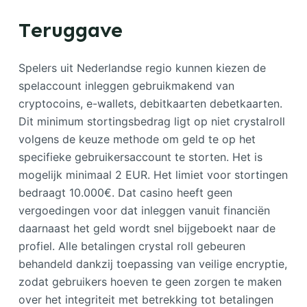
Teruggave
Spelers uit Nederlandse regio kunnen kiezen de
spelaccount inleggen gebruikmakend van
cryptocoins, e-wallets, debitkaarten debetkaarten.
Dit minimum stortingsbedrag ligt op niet crystalroll
volgens de keuze methode om geld te op het
specifieke gebruikersaccount te storten. Het is
mogelijk minimaal 2 EUR. Het limiet voor stortingen
bedraagt 10.000€. Dat casino heeft geen
vergoedingen voor dat inleggen vanuit financiën
daarnaast het geld wordt snel bijgeboekt naar de
profiel. Alle betalingen crystal roll gebeuren
behandeld dankzij toepassing van veilige encryptie,
zodat gebruikers hoeven te geen zorgen te maken
over het integriteit met betrekking tot betalingen